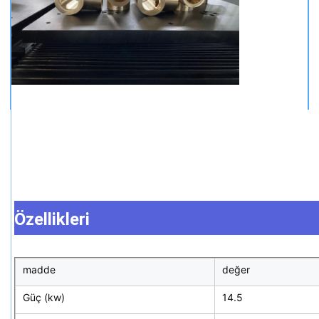
Özellikleri
madde
değer
Güç (kw)
14.5