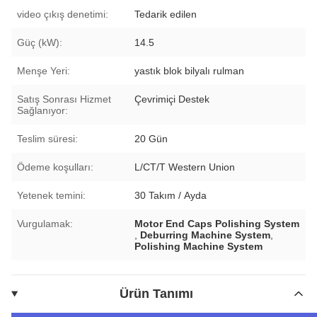
video çıkış denetimi:
Tedarik edilen
Güç (kW):
14.5
Menşe Yeri:
yastık blok bilyalı rulman
Satış Sonrası Hizmet
Çevrimiçi Destek
Sağlanıyor:
Teslim süresi:
20 Gün
Ödeme koşulları:
L/CT/T Western Union
Yetenek temini:
30 Takım / Ayda
Vurgulamak:
Motor End Caps Polishing System
,
Deburring Machine System
,
Polishing Machine System
Ürün Tanımı