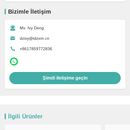
Bizimle İletişim
Ms. Ivy Deng
dzivy@idzxm.cn
+8617859772836
Şimdi iletişime geçin
İlgili Ürünler