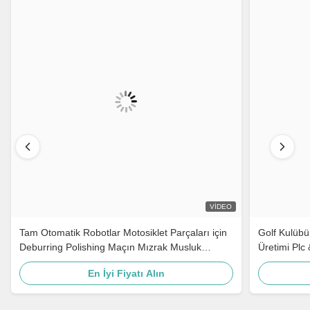
VIDEO
Tam Otomatik Robotlar Motosiklet Parçaları için
Golf Kulübü
Deburring Polishing Maçın Mızrak Musluk
Üretimi Plc
Donanım Kapı Talimi
Robot Poli
En İyi Fiyatı Alın