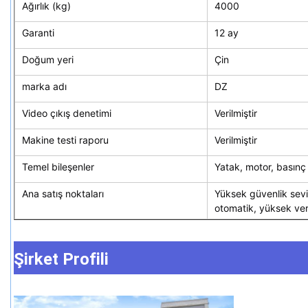
Ağırlık (kg)
4000
Garanti
12 ay
Doğum yeri
Çin
marka adı
DZ
Video çıkış denetimi
Verilmiştir
Makine testi raporu
Verilmiştir
Temel bileşenler
Yatak, motor, basınç
Ana satış noktaları
Yüksek güvenlik sevi
otomatik, yüksek veri
Şirket Profili