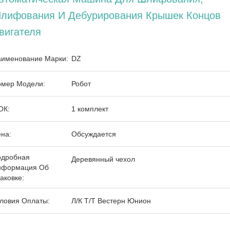
лифования И Дебурирования Крышек Концов
вигателя
именование Марки:
DZ
мер Модели:
Робот
ОК:
1 комплект
на:
Обсуждается
одробная
Деревянный чехол
нформация Об
аковке:
ловия Оплаты:
Л/К Т/Т Вестерн Юнион