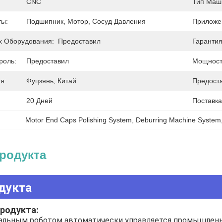
CNC
Тип Маш
ты:
Подшипник, Мотор, Сосуд Давления
Приложе
х Оборудования:
Предоставил
Гарантия
роль:
Предоставил
Мощность
я:
Фуцзянь, Китай
Предост
20 Дней
Поставка
Motor End Caps Polishing System
, 
Deburring Machine System
родукта
дукта
родукта:
альным роботом автоматически управляется промышленн