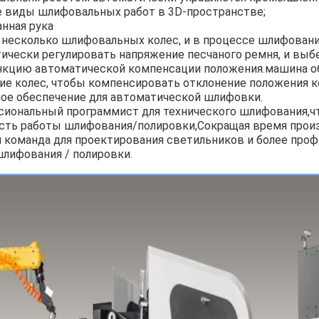
е виды шлифовальных работ в 3D-пространстве;
анная рука
 несколько шлифовальных колес, и в процессе шлифован
ически регулировать напряжение песчаного ремня, и выб
нкцию автоматической компенсации положения.машина об
ие колес, чтобы компенсировать отклонение положения к
ое обеспечение для автоматической шлифовки.
ссиональный программист для технического шлифования,ч
сть работы шлифования/полировки,Сокращая время произ
 команда для проектирования светильников и более проф
лифования / полировки.