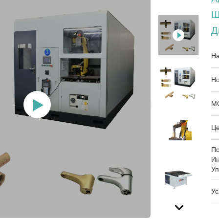
Ш
Д
На
Но
М
Це
П
И
Уп
Ус