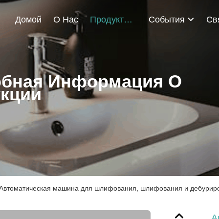
Домой
О Нас
Продукты
События
бная Информация О
кции
Автоматическая машина для шлифования, шлифования и дебуриро
А