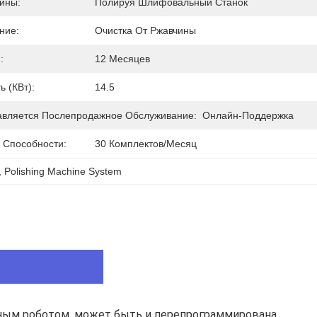
ины:
Полируя Шлифовальный Станок
ние:
Очистка От Ржавчины
:
12 Месяцев
 (кВт):
14.5
авляется Послепродажное Обслуживание:
Онлайн-Поддержка
 Способности:
30 Комплектов/месяц
, 
Polishing Machine System
ым роботом, может быть и перепрограммирована, 