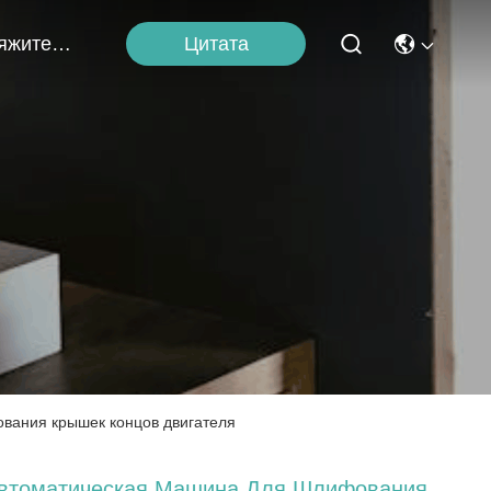
Цитата
Свяжитесь С Нами
вания крышек концов двигателя
втоматическая Машина Для Шлифования,