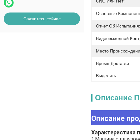
CNC Или Нет:
Основные Компонен
Свяжитесь сейчас
Отчет Об Испытания
Видеовыходной Конт
Место Происхождени
Время Доставки:
Выделить:
Описание П
Описание про
Характеристика п
1.Машина с шлифов