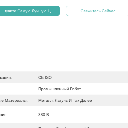
Получите Самую Лучшую Цену
Свяжитесь Сейчас
кация:
CE ISO
Промышленный Робот
ые Материалы:
Металл, Латунь И Так Далее
ние:
380 В