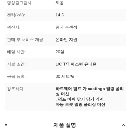
영상출고검사:
제공
전력(kW):
14.5
원산지:
중국 푸젠성
판매 후 서비스 제공:
온라인 지원
배달 시간:
20일
지불 조건:
L/C T/T 웨스턴 유니온
공급 능력:
30 세트/월
강조하다:
하드웨어 펌프 가 castings 밀링 폴리
싱 머신
,
펌프 바퀴 닦기 닦기 기계
,
자동 로봇 밀링 폴리싱 머신
제품 설명