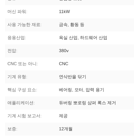
머신 파워:
11kW
사용 가능한 재료:
금속, 황동 등
응용산업:
욕실 산업, 하드웨어 산업
전압:
380v
CNC 또는 아니:
CNC
기계 유형:
연삭반을 닦기
핵심 구성 요소:
베어링, 모터, 압력 용기
애플리케이션:
듀버링 뽀로링 샴퍼 록스 제거
기계 시험 보고서:
제공
보증:
12개월