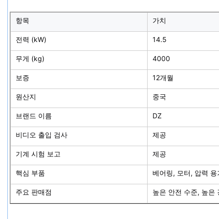
항목
가치
전력 (kW)
14.5
무게 (kg)
4000
보증
12개월
원산지
중국
브랜드 이름
DZ
비디오 출입 검사
제공
기계 시험 보고
제공
핵심 부품
베어링, 모터, 압력 용
주요 판매점
높은 안전 수준, 높은 