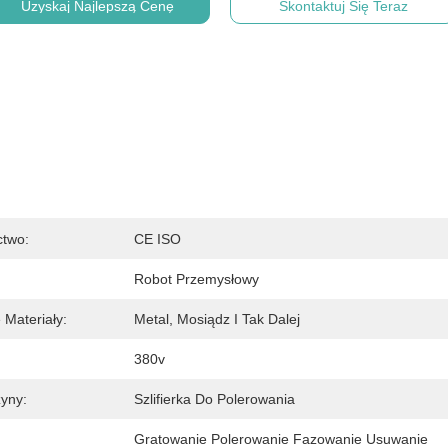
Uzyskaj Najlepszą Cenę
Skontaktuj Się Teraz
ctwo:
CE ISO
Robot Przemysłowy
 Materiały:
Metal, Mosiądz I Tak Dalej
380v
yny:
Szlifierka Do Polerowania
Gratowanie Polerowanie Fazowanie Usuwanie 