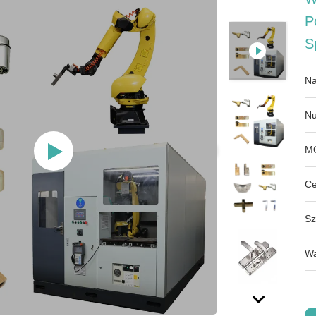
P
S
Na
Nu
M
Ce
Sz
Wa