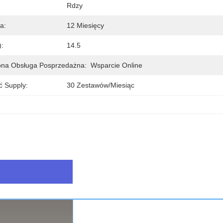
Rdzy
a:
12 Miesięcy
:
14.5
na Obsługa Posprzedażna:
Wsparcie Online
ć Supply:
30 Zestawów/miesiąc