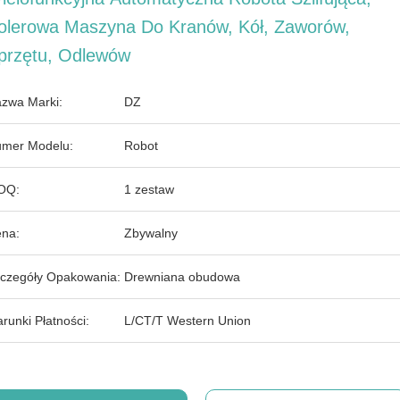
olerowa Maszyna Do Kranów, Kół, Zaworów,
przętu, Odlewów
zwa Marki:
DZ
mer Modelu:
Robot
OQ:
1 zestaw
na:
Zbywalny
czegóły Opakowania:
Drewniana obudowa
runki Płatności:
L/CT/T Western Union