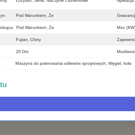
nty:
Łożysko, Silnik, Naczynie Ciśnieniowe
Aplikacja:
yn:
Pod Warunkiem, Że
Gwarancj
odząca:
Pod Warunkiem, Że
Moc (kW)
Fujian, Chiny
Zapewnio
20 Dni
Możliwoś
Maszyna do polerowania odlewów sprzętowych
, 
Węgiel
, 
koła
tu