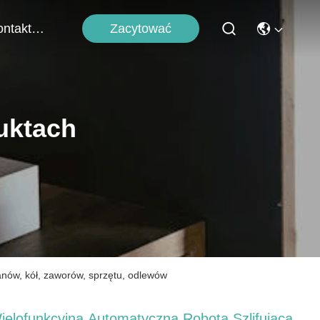
Zacytować
Skontaktuj Się Z Nami
uktach
anów, kół, zaworów, sprzętu, odlewów
ielofunkcyjna Automatyczna Robota Szlifująca,