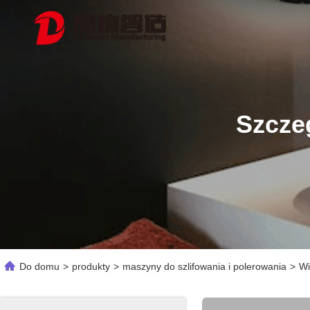
Szcze
Do domu
>
produkty
>
maszyny do szlifowania i polerowania
>
Wi