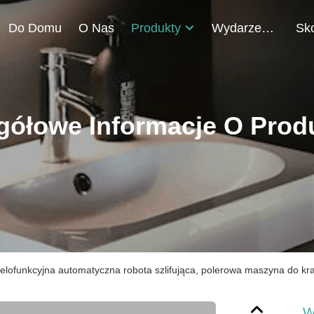
Do Domu
O Nas
Produkty
Wydarzenia
gółowe Informacje O Prod
elofunkcyjna automatyczna robota szlifująca, polerowa maszyna do kr
W