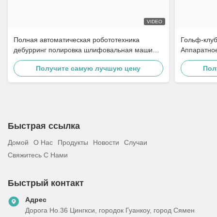
VIDEO
Полная автоматическая робототехника
Гольф-клу
дебурринг полировка шлифовальная машина
Аппаратное
для мотоциклетных частей латуни крана
Touch Scree
Получите самую лучшую цену
Пол
оборудования дверной ручки
Полирующа
Быстрая ссылка
Домой
О Нас
Продукты
Новости
Случаи
Свяжитесь С Нами
Быстрый контакт
Адрес
Дорога Но.36 Цингкси, городок Гуанкоу, город Сямен