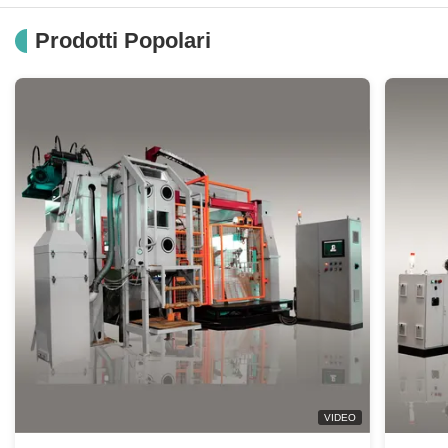
Levigatrice automatica dalla colata a lavorare al trattamento che di superficie possiamo risolvere per voi
Prodotti Popolari
Dimensione a macchina di lucidatura automatica industriale 4400x3400x2900 per lucidatura del pannello della serratura
Lucidatrice automatica di facile utilizzo con controllo del servosistema DZ a 6 assi
Metallo che lucidano colore grigio a macchina per rame/di alluminio automatico/in lega di zinco
Macchina di lucidatura di alluminio, levigatrice di rame per industria del bagno
Operazione automatica completa del robot della macchina per la frantumazione di comando digitale Per gli articoli sanitari del rubinetto
Macchina di lucidatura automatica di alta flessibilità, levigatrice elettrica programmabile
Macchina per la frantumazione di alluminio professionale/CE di alluminio della levigatrice certificato
Rame/macchina di pressofusione bassa in lega di zinco per i prodotti di hardware
VIDEO
Materiale giallo/grigio dell'alta di produttività del robot macchina per la frantumazione di colore del acciaio al carbonio