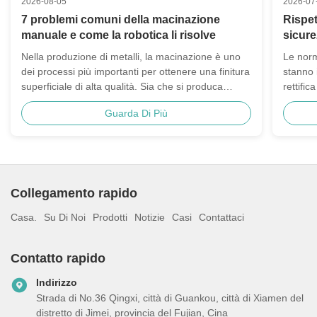
2026-08-05
2026-07
7 problemi comuni della macinazione
Rispet
manuale e come la robotica li risolve
sicure
una gu
Nella produzione di metalli, la macinazione è uno
Le norm
dei processi più importanti per ottenere una finitura
stanno 
superficiale di alta qualità. Sia che si produca
rettific
rubinetti, attrezzature per bagni, componenti
rumore
Guarda Di Più
automobilistici, o parti metalliche di precisione, i
obiettiv
produttori devono rimuovere le sbavature, ...
prodotti
Collegamento rapido
Casa.
Su Di Noi
Prodotti
Notizie
Casi
Contattaci
Contatto rapido
Indirizzo
Strada di No.36 Qingxi, città di Guankou, città di Xiamen del
distretto di Jimei, provincia del Fujian, Cina