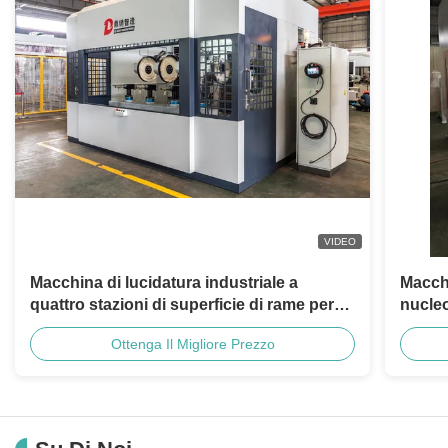
VIDEO
Macchina di lucidatura industriale a
Macchi
quattro stazioni di superficie di rame per
nucleo
l'installazione di articoli igienici
valvol
Ottenga Il Migliore Prezzo