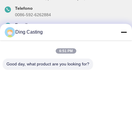
Telefono
0086-592-6262884
E-mail
dzivy@idzxm.cn
Ding Casting
6:51 PM
La nostra newsletter
Good day, what product are you looking for?
Iscriviti alla nostra newsletter per sconti e altro.
Invia E-Mail