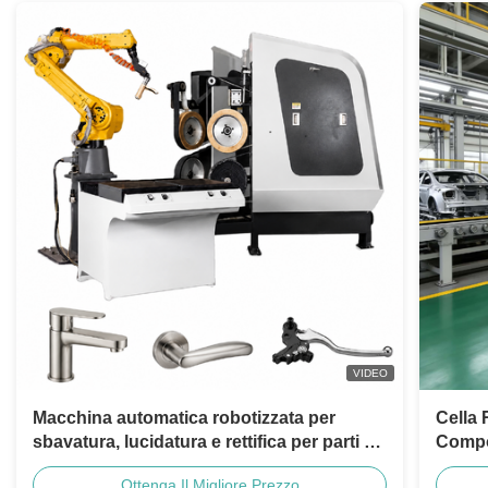
VIDEO
Macchina automatica robotizzata per
Cella 
sbavatura, lucidatura e rettifica per parti di
Compon
motociclette, rubinetti in ottone,
press
Ottenga Il Migliore Prezzo