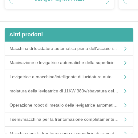
ferramenta, maniglie per porte
del Ra
Comp
Altri prodotti
Macchina di lucidatura automatica piena dell'acciaio inossidabile per industria di automobile
Macinazione e levigatrice automatiche della superficie di metallo con il materiale del acciaio al carbonio
Levigatrice a macchina/intelligente di lucidatura automatica della DZ di industria del robot del braccio di fresatura
molatura della levigatrice di 11KW 380v/sbavatura del bordo/macinazione robot della saldatura
Operazione robot di metallo della levigatrice automatica della superficie per scandagliare i montaggi
I semi/macchina per la frantumazione completamente automatica del robot per la molatura del CE del metallo hanno approvato
Macchina per la frantumazione di superficie di rame del robot del rubinetto/levigatrice industriale