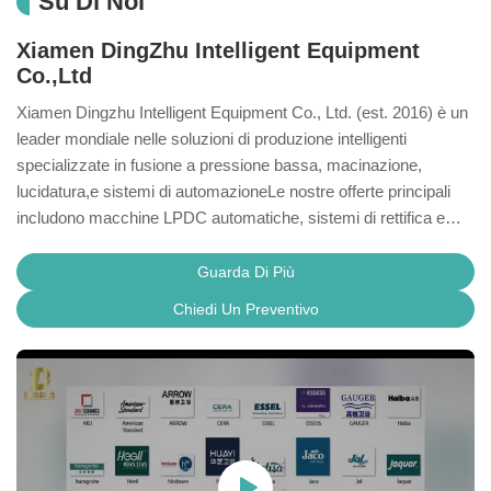
Su Di Noi
Xiamen DingZhu Intelligent Equipment
Co.,Ltd
Xiamen Dingzhu Intelligent Equipment Co., Ltd. (est. 2016) è un
leader mondiale nelle soluzioni di produzione intelligenti
specializzate in fusione a pressione bassa, macinazione,
lucidatura,e sistemi di automazioneLe nostre offerte principali
includono macchine LPDC automatiche, sistemi di rettifica e
lucidatura a cellule robotiche, attrezzature di lucidatura CNC e
linee di produzione chiavi in mano, al servizio di industrie come
Guarda Di Più
la colata del contatore d'acqua,serrature di porta, ricambi auto
Chiedi Un Preventivo