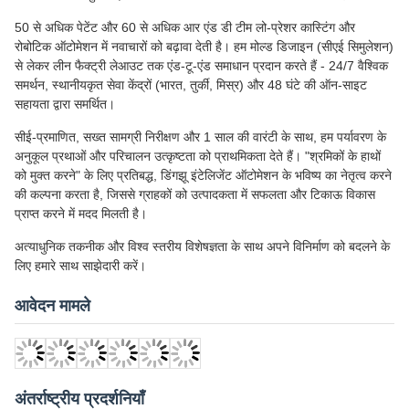
ऑटोमेटिक एलपीडीसी मशीनें, रोबोटिक सेल ग्राइंडिंग/पॉलिशिंग सिस्टम, सीएनसी
पॉलिशिंग उपकरण और टर्नकी उत्पादन लाइनें शामिल हैं, जो वाटर मीटर कास्टिंग, डोर
लॉक, ऑटो पार्ट्स और प्रिसिजन डिबरिंग जैसे उद्योगों की सेवा करती हैं।
30 से अधिक देशों (तुर्की, भारत, मैक्सिको, यूएसए, दक्षिण पूर्व एशिया, आदि) में निर्यात
और कोहलर और Toto जैसे शीर्ष ब्रांडों के साथ साझेदारी के साथ, हम गतिशील दबाव
नियंत्रण और मल्टी-एक्सिस रोबोटिक एल्गोरिदम जैसी मालिकाना प्रौद्योगिकियों के माध्यम
से निर्माताओं को सुरक्षित, हरित और स्मार्ट उत्पादन के साथ सशक्त बनाते हैं।
50 से अधिक पेटेंट और 60 से अधिक आर एंड डी टीम लो-प्रेशर कास्टिंग और
रोबोटिक ऑटोमेशन में नवाचारों को बढ़ावा देती है। हम मोल्ड डिजाइन (सीएई सिमुलेशन)
से लेकर लीन फैक्ट्री लेआउट तक एंड-टू-एंड समाधान प्रदान करते हैं - 24/7 वैश्विक
समर्थन, स्थानीयकृत सेवा केंद्रों (भारत, तुर्की, मिस्र) और 48 घंटे की ऑन-साइट
सहायता द्वारा समर्थित।
सीई-प्रमाणित, सख्त सामग्री निरीक्षण और 1 साल की वारंटी के साथ, हम पर्यावरण के
अनुकूल प्रथाओं और परिचालन उत्कृष्टता को प्राथमिकता देते हैं। "श्रमिकों के हाथों
को मुक्त करने" के लिए प्रतिबद्ध, डिंगझू इंटेलिजेंट ऑटोमेशन के भविष्य का नेतृत्व करने
की कल्पना करता है, जिससे ग्राहकों को उत्पादकता में सफलता और टिकाऊ विकास
प्राप्त करने में मदद मिलती है।
अत्याधुनिक तकनीक और विश्व स्तरीय विशेषज्ञता के साथ अपने विनिर्माण को बदलने के