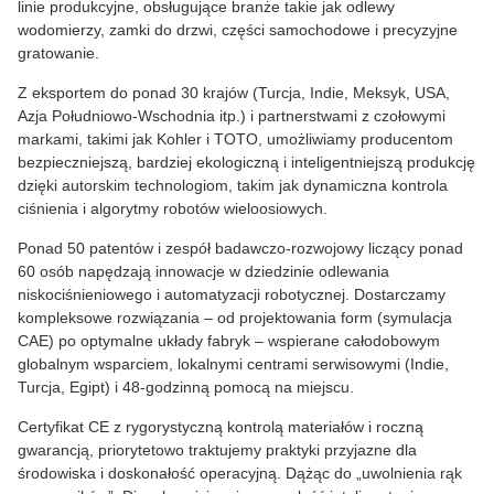
linie produkcyjne, obsługujące branże takie jak odlewy
wodomierzy, zamki do drzwi, części samochodowe i precyzyjne
gratowanie.
Z eksportem do ponad 30 krajów (Turcja, Indie, Meksyk, USA,
Azja Południowo-Wschodnia itp.) i partnerstwami z czołowymi
markami, takimi jak Kohler i TOTO, umożliwiamy producentom
bezpieczniejszą, bardziej ekologiczną i inteligentniejszą produkcję
dzięki autorskim technologiom, takim jak dynamiczna kontrola
ciśnienia i algorytmy robotów wieloosiowych.
Ponad 50 patentów i zespół badawczo-rozwojowy liczący ponad
60 osób napędzają innowacje w dziedzinie odlewania
niskociśnieniowego i automatyzacji robotycznej. Dostarczamy
kompleksowe rozwiązania – od projektowania form (symulacja
CAE) po optymalne układy fabryk – wspierane całodobowym
globalnym wsparciem, lokalnymi centrami serwisowymi (Indie,
Turcja, Egipt) i 48-godzinną pomocą na miejscu.
Certyfikat CE z rygorystyczną kontrolą materiałów i roczną
gwarancją, priorytetowo traktujemy praktyki przyjazne dla
środowiska i doskonałość operacyjną. Dążąc do „uwolnienia rąk