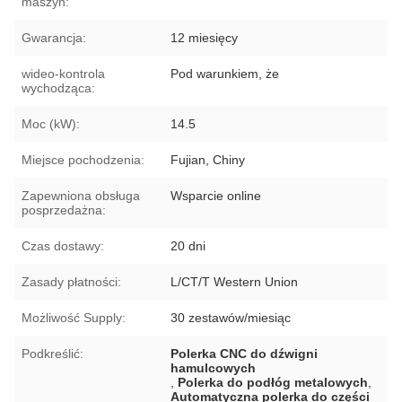
maszyn:
Gwarancja:
12 miesięcy
wideo-kontrola
Pod warunkiem, że
wychodząca:
Moc (kW):
14.5
Miejsce pochodzenia:
Fujian, Chiny
Zapewniona obsługa
Wsparcie online
posprzedażna:
Czas dostawy:
20 dni
Zasady płatności:
L/CT/T Western Union
Możliwość Supply:
30 zestawów/miesiąc
Podkreślić:
Polerka CNC do dźwigni
hamulcowych
,
Polerka do podłóg metalowych
,
Automatyczna polerka do części