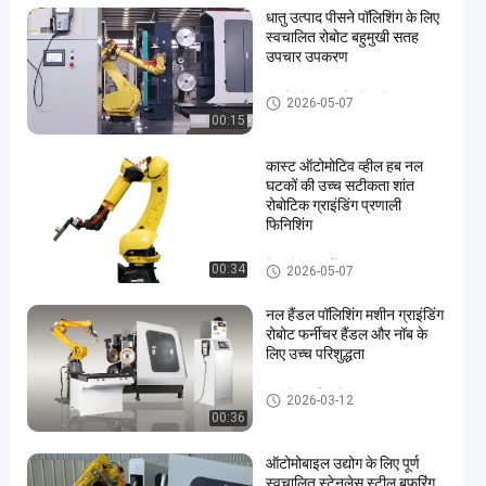
धातु उत्पाद पीसने पॉलिशिंग के लिए
स्वचालित रोबोट बहुमुखी सतह
उपचार उपकरण
पीसने और चमकाने की मशीन
2026-05-07
00:15
कास्ट ऑटोमोटिव व्हील हब नल
घटकों की उच्च सटीकता शांत
रोबोटिक ग्राइंडिंग प्रणाली
फिनिशिंग
बिल्डरों का हार्डवेयर
00:34
2026-05-07
नल हैंडल पॉलिशिंग मशीन ग्राइंडिंग
रोबोट फर्नीचर हैंडल और नॉब के
लिए उच्च परिशुद्धता
धातु के फर्नीचर के घटक
2026-03-12
00:36
ऑटोमोबाइल उद्योग के लिए पूर्ण
स्वचालित स्टेनलेस स्टील बफरिंग