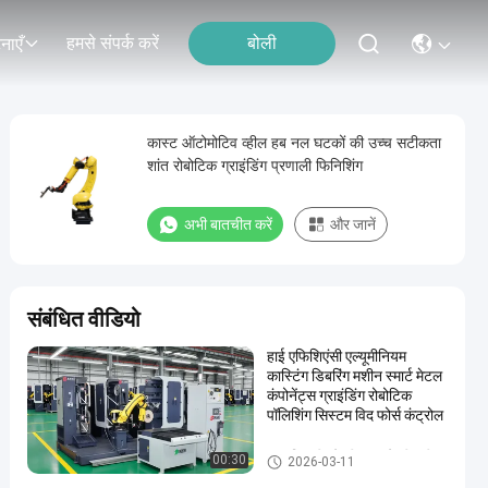
हमसे संपर्क करें
बोली
नाएँ
कास्ट ऑटोमोटिव व्हील हब नल घटकों की उच्च सटीकता
शांत रोबोटिक ग्राइंडिंग प्रणाली फिनिशिंग
अभी बातचीत करें
और जानें
संबंधित वीडियो
हाई एफिशिएंसी एल्यूमीनियम
कास्टिंग डिबरिंग मशीन स्मार्ट मेटल
कंपोनेंट्स ग्राइंडिंग रोबोटिक
पॉलिशिंग सिस्टम विद फोर्स कंट्रोल
स्वचालित पीसने की चमकाने की मशीन
00:30
2026-03-11