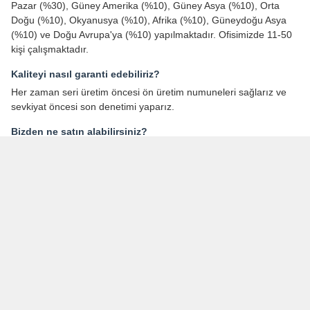
Photo
Video Call
Audio Call