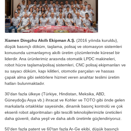
Xiamen Dingzhu Akıllı Ekipman A.Ş.
(2016 yılında kuruldu),
düşük basınçlı döküm, taşlama, polisaj ve otomasyon sistemleri
konusunda uzmanlaşmış akıllı üretim çözümlerinde küresel bir
liderdir. Ana ürünlerimiz arasında otomatik LPDC makineleri,
robot hücre taşlama/polisaj sistemleri, CNC polisaj ekipmanları ve
su sayacı döküm, kapı kilitleri, otomotiv parçaları ve hassas
çapak alma gibi sektörlere hizmet veren anahtar teslimi üretim
hatları bulunmaktadır.
30'dan fazla ülkeye (Türkiye, Hindistan, Meksika, ABD,
Güneydoğu Asya vb.) ihracat ve Kohler ve TOTO gibi önde gelen
markalarla ortaklıklar sayesinde, dinamik basınç kontrolü ve çok
eksenli robot algoritmaları gibi tescilli teknolojilerimizle üreticileri
daha güvenli, daha yeşil ve daha akıllı üretimle güçlendiriyoruz.
50'den fazla patent ve 60'tan fazla Ar-Ge ekibi, düşük basınçlı