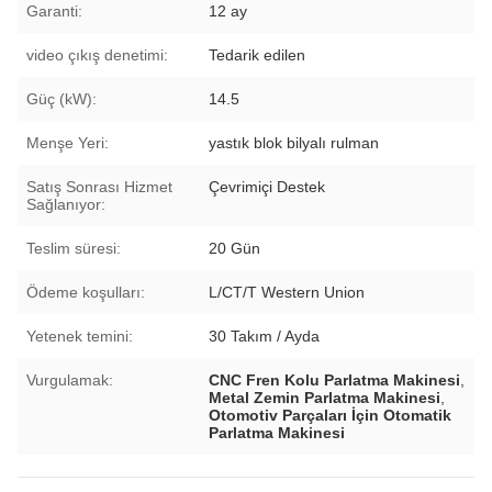
Garanti:
12 ay
video çıkış denetimi:
Tedarik edilen
Güç (kW):
14.5
Menşe Yeri:
yastık blok bilyalı rulman
Satış Sonrası Hizmet
Çevrimiçi Destek
Sağlanıyor:
Teslim süresi:
20 Gün
Ödeme koşulları:
L/CT/T Western Union
Yetenek temini:
30 Takım / Ayda
Vurgulamak:
CNC Fren Kolu Parlatma Makinesi
,
Metal Zemin Parlatma Makinesi
,
Otomotiv Parçaları İçin Otomatik
Parlatma Makinesi