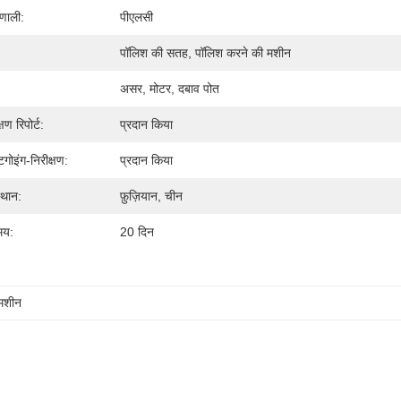
रणाली:
पीएलसी
पॉलिश की सतह, पॉलिश करने की मशीन
असर, मोटर, दबाव पोत
षण रिपोर्ट:
प्रदान किया
ोइंग-निरीक्षण:
प्रदान किया
स्थान:
फ़ुज़ियान, चीन
मय:
20 दिन
 मशीन