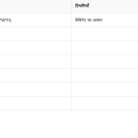
टिप्पणियाँ
L*W*H)
कैबिनेट का आकार