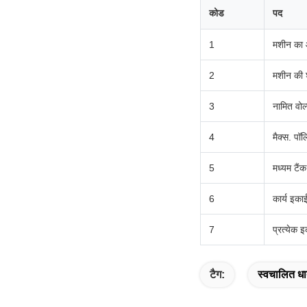
कोड
पद
1
मशीन का
2
मशीन की 
3
नामित वोल
4
मैक्स. पॉ
5
मध्यम टै
6
कार्य इका
7
प्रत्येक इक
टैग:
स्वचालित धा