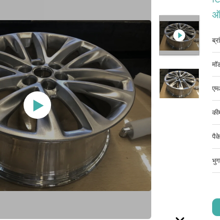
ऑ
ब्र
मॉड
एम
की
पैक
भुग