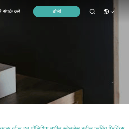
बोली
 संपर्क करें
काऊ व्हील हब पॉलिशिंग मशीन स्टेनलेस स्टील प्लंबिंग फिटिंग्स