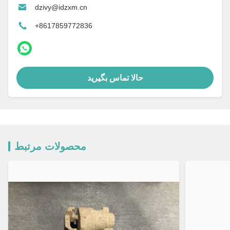
dzivy@idzxm.cn
+8617859772836
حالا تماس بگیرید
محصولات مرتبط