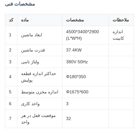
مشخصات فنی
ملاحظات
مشخصات
ماده
کد
اندازه
4500*3400*2900
ابعاد ماشین
1
کابینت
(L*W*H)
37.4KW
قدرت ماشین
2
380V 50Hz
ولتاژ نامی
3
حداکثر اندازه قطعه
4
Φ180*350
پولیش
Φ1675*600
اندازه مخزن متوسط
5
3
واحد کاری
6
موقعیت قفل در هر
7
32
واحد