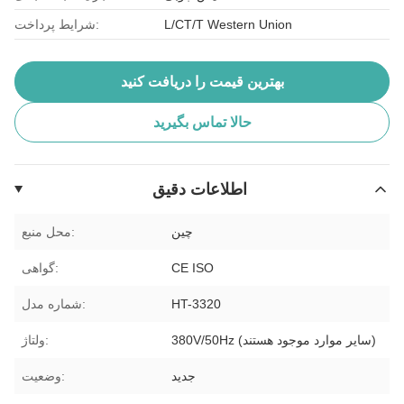
L/CT/T Western Union
شرایط پرداخت:
بهترین قیمت را دریافت کنید
حالا تماس بگیرید
اطلاعات دقیق
چين
محل منبع:
CE ISO
گواهی:
HT-3320
شماره مدل:
380V/50Hz (سایر موارد موجود هستند)
ولتاژ:
جدید
وضعیت: