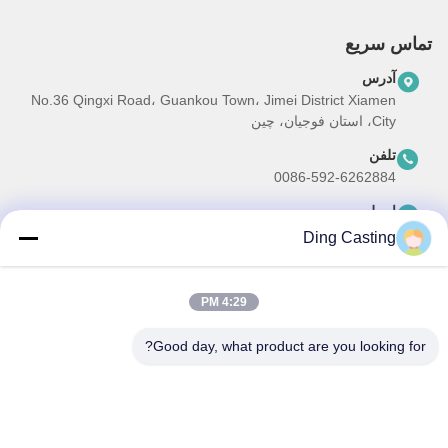
تماس سریع
آدرس
No.36 Qingxi Road، Guankou Town، Jimei District Xiamen
City، استان فوجیان، چین
تلفن
0086-592-6262884
ایمیل
dzivy@idzxm.cn
Ding Casting
4:29 PM
خبرنامه ما
Good day, what product are you looking for?
برای دریافت تخفیف ها و موارد دیگر، به خبرنامه ما ثبت نام کنید.