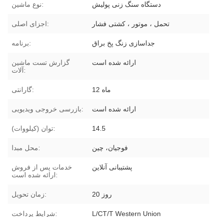
دستگاه سنگ زنی پولیش
نوع ماشین:
تحمل ، موتور ، کشتی فشار
اجزای اصلی:
جداسازی زنگ پخ براق
برنامه:
ارائه شده است
گزارش تست ماشین
آلات:
12 ماه
گارانتی:
ارائه شده است
بازرسی خروجی ویدیویی:
14.5
توان (کیلووات):
فوجیان، چین
محل مبدا:
پشتیبانی آنلاین
خدمات پس از فروش
ارائه شده است:
20 روز
زمان تحویل:
L/CT/T Western Union
شرایط پرداخت: