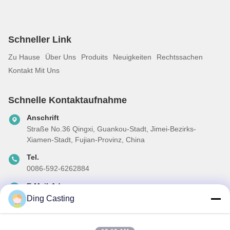
Schneller Link
Zu Hause
Über Uns
Produits
Neuigkeiten
Rechtssachen
Kontakt Mit Uns
Schnelle Kontaktaufnahme
Anschrift
Straße No.36 Qingxi, Guankou-Stadt, Jimei-Bezirks-
Xiamen-Stadt, Fujian-Provinz, China
Tel.
0086-592-6262884
E-Mail-Adresse
dzivy@idzxm.cn
Ding Casting