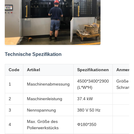
Technische Spezifikation
Code
Artikel
Spezifikationen
Anmerk
4500*3400*2900
Größe d
1
Maschinenabmessung
(L*W*H)
Schranks
2
Maschinenleistung
37.4 kW
3
Nennspannung
380 V 50 Hz
Max. Größe des
4
Φ180*350
Polierwerkstücks