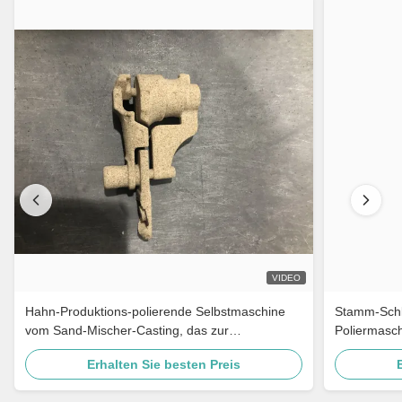
VIDEO
Hahn-Produktions-polierende Selbstmaschine
Stamm-Schl
vom Sand-Mischer-Casting, das zur
Poliermasc
Versammlung reibt
Fertigungss
Erhalten Sie besten Preis