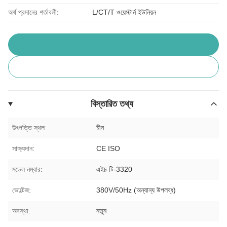
অর্থ প্রদানের শর্তাবলী:
L/CT/T ওয়েস্টার্ন ইউনিয়ন
বিস্তারিত তথ্য
উৎপত্তি স্থল:
চীন
সাক্ষ্যদান:
CE ISO
মডেল নম্বার:
এইচ টি-3320
ভোল্টেজ:
380V/50Hz (অন্যান্য উপলব্ধ)
অবস্থা:
নতুন