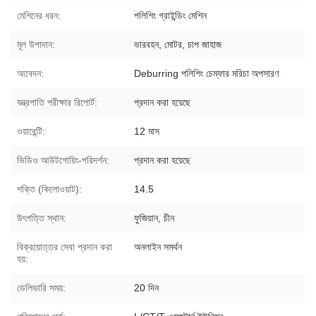
মেশিনের ধরন:
পলিশিং গ্রাইন্ডিং মেশিন
মূল উপাদান:
ভারবহন, মোটর, চাপ জাহাজ
আবেদন:
Deburring পলিশিং চেম্ফার মরিচা অপসারণ
যন্ত্রপাতি পরীক্ষার রিপোর্ট:
প্রদান করা হয়েছে
ওয়ারেন্টি:
12 মাস
ভিডিও আউটগোয়িং-পরিদর্শন:
প্রদান করা হয়েছে
শক্তি (কিলোওয়াট):
14.5
উৎপত্তি স্থান:
ফুজিয়ান, চীন
বিক্রয়োত্তর সেবা প্রদান করা
অনলাইন সমর্থন
হয়:
ডেলিভারি সময়:
20 দিন