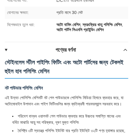
পরিশোধের শর্ত:
L/CT/T ওয়েস্টার্ন ইউনিয়ন
যোগানের ক্ষমতা:
প্রতি মাসে 30 সেট
বিশেষভাবে তুলে ধরা:
অটো বাফিং মেশিন
,
স্বয়ংক্রিয় ধাতু পলিশিং মেশিন
,
অটো পার্টস সিএনসি গ্রাইন্ডিং মেশিন
পণ্যের বর্ণনা
স্টেইনলেস স্টীল পাইপিং ফিটিং এবং অটো পার্টসের জন্য টেকসই
হুইল হাব পলিশিং মেশিন
নট পাউডার পলিশিং মেশিন
এই উন্নত পোলিশিং মেশিনটি নট শেল পাউডারকে পোলিশিং মিডিয়া হিসাবে ব্যবহার করে, যা
অটোমোবাইল উপাদান এবং পাইপ ফিটিংগুলির জন্য ব্যতিক্রমী পারফরম্যান্স সরবরাহ করে।
পরিবেশ বান্ধব ওয়ালনট শেল পাউডার ব্যবহার করে উচ্চতর সমাপ্তি মানের এবং
বর্ধিত মাঝারি আয়ু সহ পরিষ্কার, দূষণ মুক্ত পলিশিং
বৈশিষ্ট্য ৩টি স্বতন্ত্র পলিশিং ইউনিট যার প্রতি ইউনিটে ৩২টি পণ্য হ্যাঙ্গার রয়েছে,