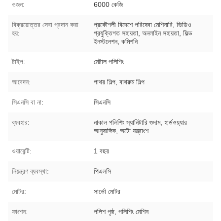
ওজন:
6000 কেজি
বিক্রয়োত্তর সেবা প্রদান করা
প্রকৌশলী বিদেশে পরিষেবা মেশিনারি, ভিডিও
হয়:
প্রযুক্তিগত সহায়তা, অনলাইন সহায়তা, ফিল্ড
ইনস্টলেশন, কমিশনি
টাইপ:
মেটাল পলিশিং
আবেদন:
পাথর শিল্প, বাথরুম শিল্প
সিএনসি বা না:
সিএনসি
ব্যবহার:
নাকাল পলিশিং স্যানিটারি গুদাম, হার্ডওয়্যার
আনুষাঙ্গিক, অটো যন্ত্রাংশ
ওয়ারেন্টি:
1 বছর
নিয়ন্ত্রণ ব্যবস্থা:
পিএলসি
মোটর:
সার্ভো মোটর
ফাংশন:
পলিশ পৃষ্ঠ, পলিশিং মেশিন