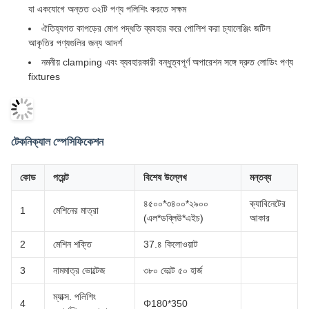
যা একযোগে অন্তত ৩২টি পণ্য পলিশিং করতে সক্ষম
ঐতিহ্যগত কাপড়ের মোপ পদ্ধতি ব্যবহার করে পোলিশ করা চ্যালেঞ্জিং জটিল
আকৃতির পণ্যগুলির জন্য আদর্শ
নমনীয় clamping এবং ব্যবহারকারী বন্ধুত্বপূর্ণ অপারেশন সঙ্গে দ্রুত লোডিং পণ্য
fixtures
টেকনিক্যাল স্পেসিফিকেশন
কোড
পয়েন্ট
বিশেষ উল্লেখ
মন্তব্য
৪৫০০*৩৪০০*২৯০০
ক্যাবিনেটের
1
মেশিনের মাত্রা
(এল*ডব্লিউ*এইচ)
আকার
2
মেশিন শক্তি
37.৪ কিলোওয়াট
3
নামমাত্র ভোল্টেজ
৩৮০ ভোল্ট ৫০ হার্জ
ম্যাক্স. পলিশিং
4
Φ180*350