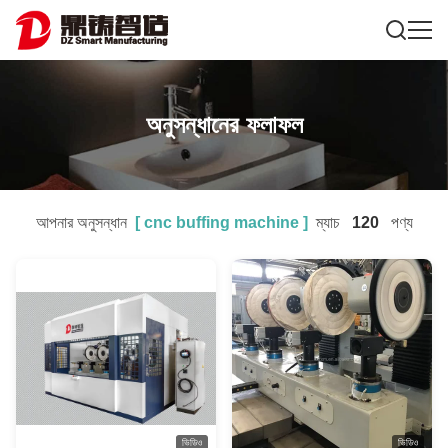
অনুসন্ধানের ফলাফল
আপনার অনুসন্ধান
[
cnc buffing machine
]
ম্যাচ
120
পণ্য
ভিডিও
ভিডিও