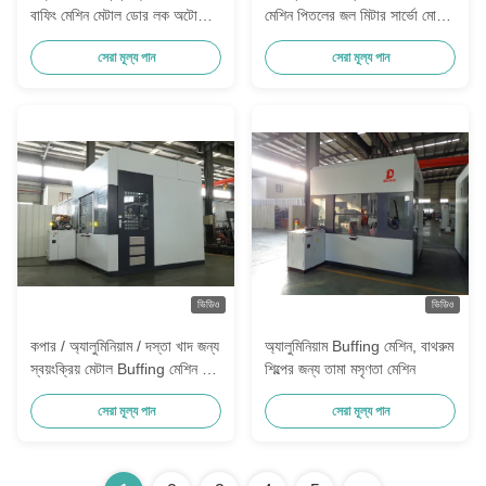
বাফিং মেশিন মেটাল ডোর লক অটো
মেশিন পিতলের জল মিটার সার্ভো মোটর
পার্টস পলিশিং ইকুইপমেন্ট
পোলিশিং সরঞ্জাম
সেরা মূল্য পান
সেরা মূল্য পান
ভিডিও
ভিডিও
কপার / অ্যালুমিনিয়াম / দস্তা খাদ জন্য
অ্যালুমিনিয়াম Buffing মেশিন, বাথরুম
স্বয়ংক্রিয় মেটাল Buffing মেশিন গ্রে
শিল্পের জন্য তামা মসৃণতা মেশিন
রঙ
সেরা মূল্য পান
সেরা মূল্য পান