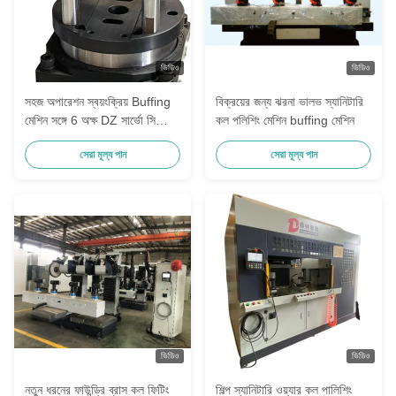
ভিডিও
ভিডিও
সহজ অপারেশন স্বয়ংক্রিয় Buffing
বিক্রয়ের জন্য ঝরনা ভালভ স্যানিটারি
মেশিন সঙ্গে 6 অক্ষ DZ সার্ভো সিস্টেম
কল পলিশিং মেশিন buffing মেশিন
নিয়ন্ত্রণ
সেরা মূল্য পান
সেরা মূল্য পান
ভিডিও
ভিডিও
নতুন ধরনের ফাউন্ড্রি ব্রাস কল ফিটিং
শিল্প স্যানিটারি ওয়্যার কল পালিশিং