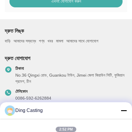
এখনই যোগাযোগ করুন
দ্রুত লিঙ্ক
বাড়ি
আমাদের সম্বন্ধে
পণ্য
খবর
মামলা
আমাদের সাথে যোগাযোগ
দ্রুত যোগাযোগ
ঠিকানা
No.36 Qingxi রোড, Guankou টাউন, Jimei জেলা জিয়াউন সিটি, ফুজিয়ান
প্রদেশ, চীন
টেলিফোন
0086-592-6262884
ই-মেইল
Ding Casting
dzivy@idzxm.cn
2:52 PM