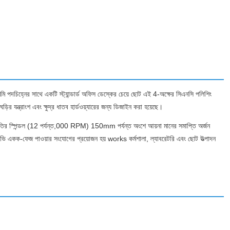
মি পদচিহ্নের সাথে একটি স্ট্যান্ডার্ড অফিস ডেস্কের চেয়ে ছোট এই 4-অক্ষের সিএনসি পলিশিং
র যন্ত্রাংশ এবং ক্ষুদ্র ধাতব হার্ডওয়্যারের জন্য ডিজাইন করা হয়েছে।
 গতির স্পিন্ডল (12 পর্যন্ত,000 RPM) 150mm পর্যন্ত অংশে আয়না মানের সমাপ্তি অর্জন
ড 220 ভি একক-ফেজ পাওয়ার সংযোগের প্রয়োজন হয় works কর্মশালা, ল্যাবরেটরি এবং ছোট উত্পাদন