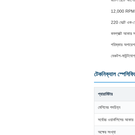
জটিল ছোট অংশের জ
12,000 RPM উচ্চ 
220 ভোল্ট এক-ফে
কমপ্যাক্ট আকার স
পরিষ্কার অপারেশন
বেঞ্চটপ-মাউন্টযোগ
টেকনিক্যাল স্পেসিফ
প্যারামিটার
মেশিনের পদচিহ্ন
সর্বোচ্চ ওয়ার্কপিসের আকার
অক্ষের সংখ্যা