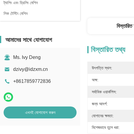
ট্যাপিং এবং ড্রিলিং মেশিন
লিক টেস্টিং মেশিন
বিস্তারিত
আমাদের সাথে যোগাযোগ
বিস্তারিত তথ্য
Ms. Ivy Deng
উৎপত্তি স্থল:
dzivy@idzxm.cn
অক্ষ:
+8617859772836
সর্বাধিক ওয়ার্কপিস:
জন্য আদর্শ:
এখনই যোগাযোগ করুন
যোগানের ক্ষমতা:
বিশেষভাবে তুলে ধরা: