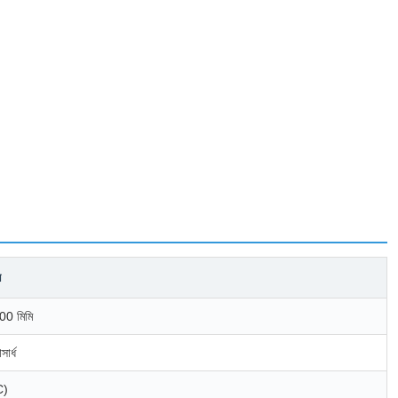
ন
0 মিমি
সার্ধ
C)