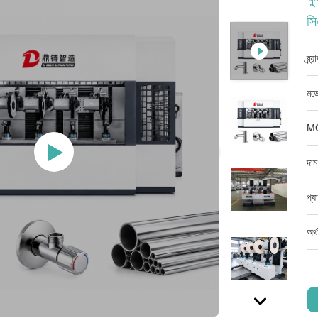
সি
ব্র্
মডে
M
দাম
প্য
অর্