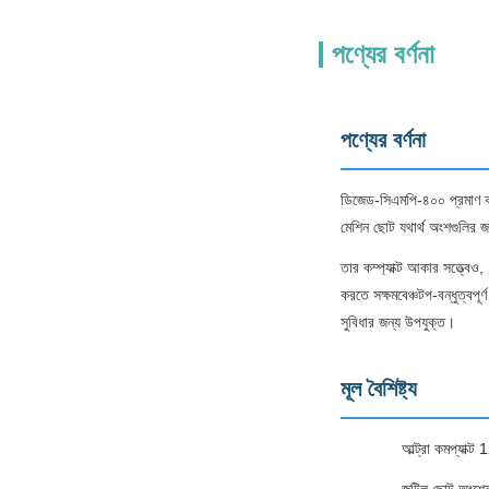
পণ্যের বর্ণনা
পণ্যের বর্ণনা
ডিজেড-সিএমপি-৪০০ প্রমাণ করে
মেশিন ছোট যথার্থ অংশগুলির জন
তার কম্প্যাক্ট আকার সত্ত্ব
করতে সক্ষমবেঞ্চটপ-বন্ধুত্বপূ
সুবিধার জন্য উপযুক্ত।
মূল বৈশিষ্ট্য
আল্ট্রা কমপ্যাক্