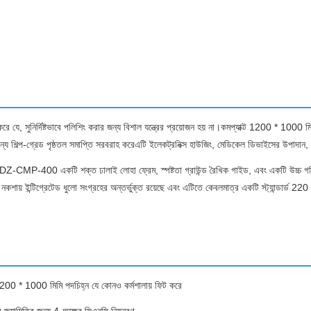
 যে, সুনির্দিষ্টভাবে পলিশিং করার জন্য বিশাল যন্ত্রের প্রয়োজন হয় না।কমপ্যাক্ট 1200 * 1000 মি
্য শিল্প-গ্রেড পৃষ্ঠতল সমাপ্তি সরবরাহ করেএটি ইলেকট্রনিক্স হাউজিং, মেডিকেল ডিভাইসের উপাদান, ঘড়ি
েও, DZ-CMP-400 একটি শক্ত ঢালাই লোহা ফ্রেম, স্পষ্টতা গ্রাউন্ড রৈখিক গাইড, এবং একটি উচ্চ
র্ণ নকশায় ইন্টিগ্রেটেড ধুলো সংগ্রহের অন্তর্ভুক্ত রয়েছে এবং এটিতে কেবলমাত্র একটি স্ট্যান্ডার্
ট 1200 * 1000 মিমি পদচিহ্ন যে কোনও কর্মশালায় ফিট করে