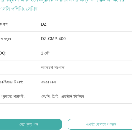
এনসি পলিশিং মেশিন
যান্ড নাম:
DZ
ল নম্বর:
DZ-CMP-400
OQ:
1 সেট
:
আলোচনা সাপেক্ষে
াকেজিংয়ের বিবরণ:
কাঠের কেস
থ প্রদানের শর্তাবলী:
এল/সি, টি/টি, ওয়েস্টার্ন ইউনিয়ন
সেরা মূল্য পান
এখনই যোগাযোগ করুন