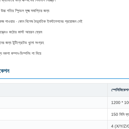
্যামিতির জন্য 4-অক্ষের সিএনসি নিয়ন্ত্রণ
গতির স্পিন্ডল সূক্ষ্ম সমাপ্তির জন্য
জ পাওয়ার ∙ কোন বিশেষ বৈদ্যুতিক ইনস্টলেশনের প্রয়োজন নেই
ত্ত্বেও কঠোর কাস্ট আয়রন ফ্রেম
ের জন্য ইন্টিগ্রেটেড ধুলো সংগ্রহ
্য নকশা কম্পন-ডিম্পলিং পা দিয়ে
িকেশন
স্পেসিফিকেশ
1200 * 100
150 মিমি ব্যা
4 (X/Y/Z/