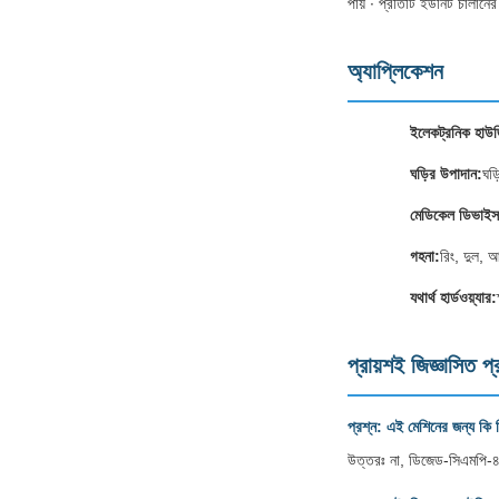
পায় ∙ প্রতিটি ইউনিট চালানের আ
অ্যাপ্লিকেশন
ইলেকট্রনিক হাউজ
ঘড়ির উপাদান:
ঘড়
মেডিকেল ডিভাইস
গহনা:
রিং, দুল, 
যথার্থ হার্ডওয়্যার:
প্রায়শই জিজ্ঞাসিত প্
প্রশ্ন: এই মেশিনের জন্য কি
উত্তরঃ না, ডিজেড-সিএমপি-৪০০