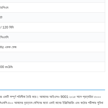
আরপিএম
াট
/ 120 মিমি
হ সিএনসি
Hz একক ফেজ
ড 500 m3/h
িং মেশিনের একটি সম্পূর্ণ পরিসীমা তৈরি করে। আমাদের আইএসও 9001:২০১৫ সালে প্রত্যয়িত ৫০০০
-সিএমপি-৪০০ আমাদের বৃহত্তম মেশিনের মতো একই মানের ইঞ্জিনিয়ারিং এবং কঠোর পরীক্ষার সুবিধা