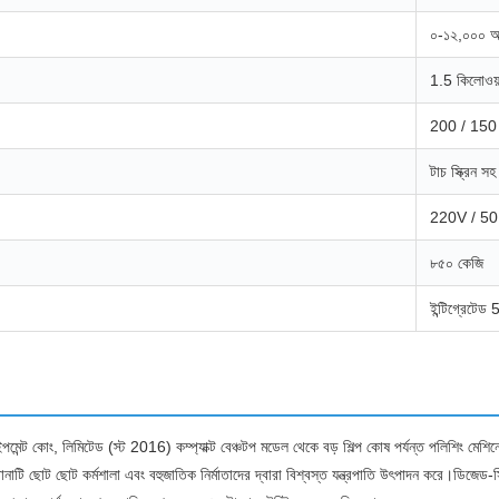
০-১২,০০০ 
1.5 কিলোওয়
200 / 150 
টাচ স্ক্রিন স
220V / 50
৮৫০ কেজি
ইন্টিগ্রেটে
 ইকুইপমেন্ট কোং, লিমিটেড (স্ট 2016) কম্প্যাক্ট বেঞ্চটপ মডেল থেকে বড় শিল্প কোষ পর্যন্ত পলিশ
ানাটি ছোট ছোট কর্মশালা এবং বহুজাতিক নির্মাতাদের দ্বারা বিশ্বস্ত যন্ত্রপাতি উৎপাদন করে।ডিজেড