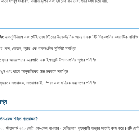
গে সম্পূর্ণ সমাবেশ, ক্যালিব্রেশন এবং ২৪ ঘন্টা রান টেস্টিংয়ের মধ্য দিয়ে যায়.
িং:
অ্যালুমিনিয়াম এবং স্টেইনলেস স্টিলের ইলেকট্রনিক আবরণ এবং হিট সিঙ্কগুলির কসমেটিক পলিশিং
ির কেস, বেজেল, ব্যান্ড এবং বাকলগুলির সুনির্দিষ্ট সমাপ্তি
:
ক্ষুদ্র অস্ত্রোপচার যন্ত্রপাতি এবং ইমপ্লান্ট উপাদানগুলির পৃষ্ঠের পলিশিং
আঙুল এবং ধাতব আনুষাঙ্গিকের উচ্চ চকচকে সমাপ্তি
ক্ষুদ্রতর সংযোজক, সংযোগকারী, স্প্রিং এবং যান্ত্রিক যন্ত্রাংশের পলিশিং
রশ্ন
 তিন-ফেজ শক্তি প্রয়োজন?
 স্ট্যান্ডার্ড ২২০ ভোল্ট এক-ফেজ পাওয়ার ∙ বেশিরভাগ গৃহস্থালী যন্ত্রের মতোই কাজ করে।এটি ছো