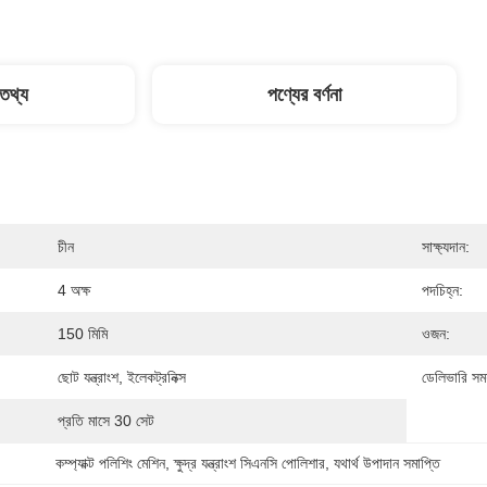
 তথ্য
পণ্যের বর্ণনা
চীন
সাক্ষ্যদান:
4 অক্ষ
পদচিহ্ন:
150 মিমি
ওজন:
ছোট যন্ত্রাংশ, ইলেকট্রনিক্স
ডেলিভারি সময
প্রতি মাসে 30 সেট
কম্প্যাক্ট পলিশিং মেশিন
, 
ক্ষুদ্র যন্ত্রাংশ সিএনসি পোলিশার
, 
যথার্থ উপাদান সমাপ্তি