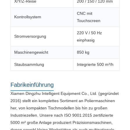
X/Y/Z-Reise
200 / 150 / 120 mm
CNC mit
Kontrollsystem
Touchscreen
220 V / 50 Hz
Stromversorgung
einphasig
Maschinengewicht
850 kg
Staubsammlung
Integrierte 500 m³/h
Fabrikeinführung
Xiamen Dingzhu Intelligent Equipment Co., Ltd. (gegründet
2016) stellt ein komplettes Sortiment an Poliermaschinen
her, von kompakten Tischmodellen bis hin zu großen
Industriezellen. Unsere nach ISO 9001:2015 zertifizierte
5000 m² große Anlage produziert Präzisionsmaschinen,
denen sowohl kleine Werkstätten als auch multinationale