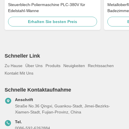
Steuerblech-Poliermaschine PLC-380V für
Metalloberf
Edelstahl-Wanne
Badezimmer
Edelstahl-Tü
Erhalten Sie besten Preis
Schneller Link
Zu Hause
Über Uns
Produits
Neuigkeiten
Rechtssachen
Kontakt Mit Uns
Schnelle Kontaktaufnahme
Anschrift
Straße No.36 Qingxi, Guankou-Stadt, Jimei-Bezirks-
Xiamen-Stadt, Fujian-Provinz, China
Tel.
0086-592-6262884