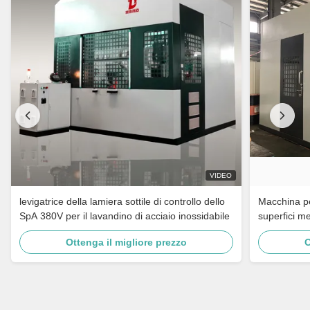
VIDEO
levigatrice della lamiera sottile di controllo dello
Macchina per
SpA 380V per il lavandino di acciaio inossidabile
superfici me
rubinetti da
Ottenga il migliore prezzo
O
acciaio inos