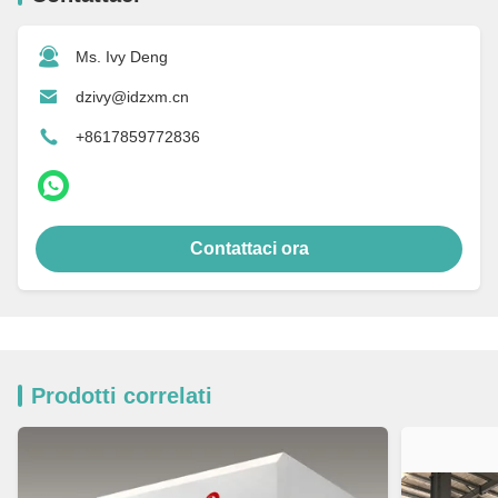
Ms. Ivy Deng
dzivy@idzxm.cn
+8617859772836
Contattaci ora
Prodotti correlati