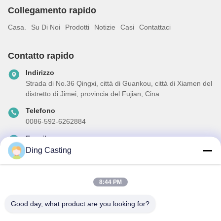
Collegamento rapido
Casa.
Su Di Noi
Prodotti
Notizie
Casi
Contattaci
Contatto rapido
Indirizzo
Strada di No.36 Qingxi, città di Guankou, città di Xiamen del
distretto di Jimei, provincia del Fujian, Cina
Telefono
0086-592-6262884
E-mail
dzivy@idzxm.cn
Ding Casting
8:44 PM
La nostra newsletter
Good day, what product are you looking for?
Iscriviti alla nostra newsletter per sconti e altro.