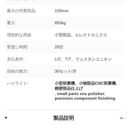
最大の作業部品:
150mm
重さ:
850kg
理想的な用途:
小型部品、エレクトロニクス
受渡し時間:
20日
支払条件:
L/C、T/T、ウェスタンユニオン
供給の能力:
30セット/月
ハイライト:
小型研磨機、小物部品CNC研磨機、
精​​密部品仕上げ
,
small parts cnc polisher
,
precision component finishing
製品説明