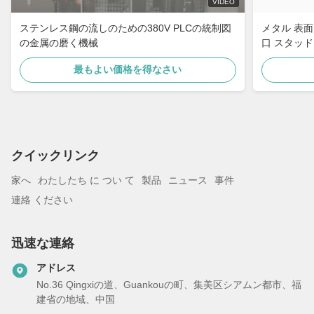
VIDEO
ステンレス鋼の流しのための380V PLCの統制図
メタル 表面
の金属の磨く機械
口 スタッド
プーフィン
最もよい価格を得なさい
クイックリンク
家へ
わたしたち に つい て
製品
ニュース
事件
連絡 ください
迅速な連絡
アドレス
No.36 Qingxiの道、Guankouの町、集美区シアムン都市、福
建省の地域、中国