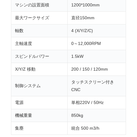
マシンの設置面積
1200*1000mm
最大ワークサイズ
直径150mm
軸数
4 (X/Y/Z/C)
主軸速度
0～12,000RPM
スピンドルパワー
1.5kW
X/Y/Z 移動
200 / 150 / 120mm
タッチスクリーン付き
制御システム
CNC
電源
単相220V / 50Hz
機械重量
850kg
集塵
統合 500 m3/h