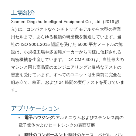
工場紹介
Xiamen Dingzhu Intelligent Equipment Co., Ltd. (2016 設
立) は、コンパクトなベンチトップ モデルから大型の産業
用セルまで、あらゆる種類の研磨機を製造しています。当
社の ISO 9001:2015 認証を受けた 5000 平方メートルの施
設は、小規模工場や多国籍メーカーから同様に信頼される
精密機械を生産しています。 DZ-CMP-400 は、当社最大の
マシンと同じ高品質のエンジニアリングと厳格なテストの
恩恵を受けています。すべてのユニットは出荷前に完全な
組み立て、校正、および 24 時間の実行テストを受けていま
す。
アプリケーション
電子ハウジング:
アルミニウムおよびステンレス鋼の
電子筐体およびヒートシンクの表面研磨
時計のコンポーネント:
時計のケース、ベゼル、バン