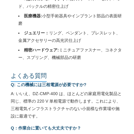
ド、バックルの精密仕上げ
医療機器:
小型手術器具やインプラント部品の表面研
磨
ジュエリー：
リング、ペンダント、ブレスレット、
金属アクセサリーの高光沢仕上げ
精密ハードウェア:
ミニチュアファスナー、コネクタ
ー、スプリング、機械部品の研磨
よくある質問
Q: この機械には三相電源が必要ですか?
A: いいえ、DZ-CMP-400 は、ほとんどの家庭用電化製品と
同じ、標準の 220 V 単相電源で動作します。これにより、
三相電気インフラストラクチャのない小規模な作業場や施
設に最適です。
Q：作業台に置いても大丈夫ですか？