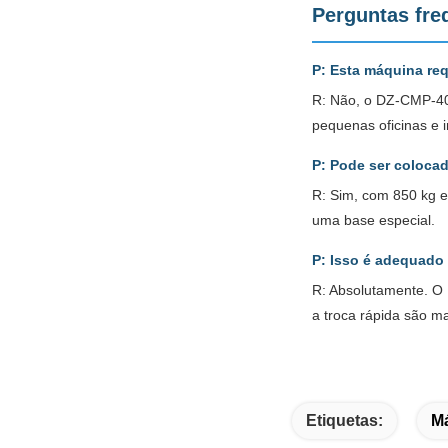
Perguntas fre
P: Esta máquina req
R: Não, o DZ-CMP-400
pequenas oficinas e in
P: Pode ser coloc
R: Sim, com 850 kg 
uma base especial.
P: Isso é adequado
R: Absolutamente. O 
a troca rápida são m
Etiquetas:
Má