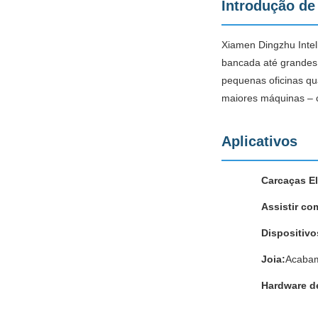
Introdução de 
Xiamen Dingzhu Intel
bancada até grandes 
pequenas oficinas qu
maiores máquinas – c
Aplicativos
Carcaças El
Assistir c
Dispositiv
Joia:
Acabame
Hardware d