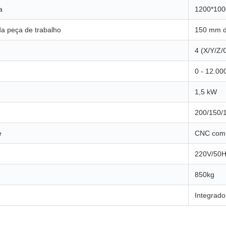
a
1200*10
 peça de trabalho
150 mm d
4 (X/Y/Z/
0 - 12.0
1,5 kW
200/150
e
CNC com t
220V/50H
850kg
Integrado