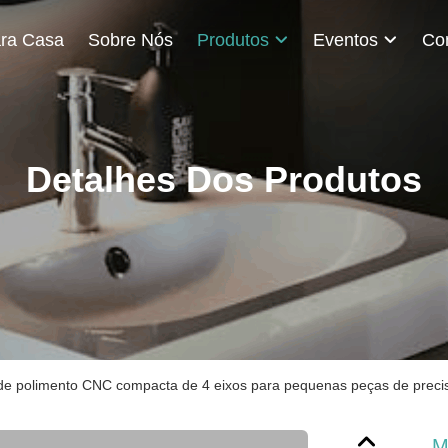
ra Casa
Sobre Nós
Produtos
Eventos
Detalhes Dos Produtos
e polimento CNC compacta de 4 eixos para pequenas peças de preci
M