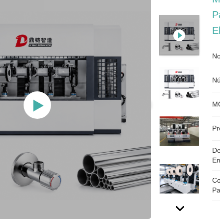
P
E
No
Nú
M
Pr
De
Em
Co
Pa