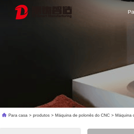
Pa
Para casa
>
produtos
>
Máquina de polonês do CNC
>
Máquina d