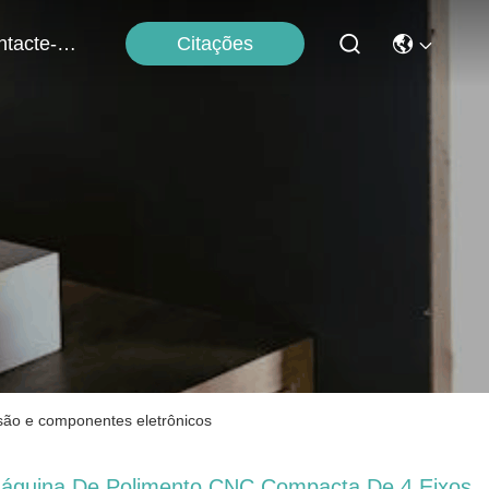
Citações
Contacte-Nos
são e componentes eletrônicos
áquina De Polimento CNC Compacta De 4 Eixos