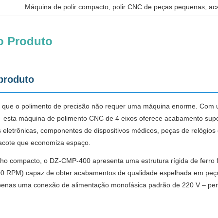
Máquina de polir compacto
, 
polir CNC de peças pequenas
, 
ac
o Produto
produto
 que o polimento de precisão não requer uma máquina enorme. Co
 – esta máquina de polimento CNC de 4 eixos oferece acabamento superf
s eletrônicas, componentes de dispositivos médicos, peças de relógios
pacote que economiza espaço.
o compacto, o DZ-CMP-400 apresenta uma estrutura rígida de ferro fun
00 RPM) capaz de obter acabamentos de qualidade espelhada em peças
penas uma conexão de alimentação monofásica padrão de 220 V – perfei