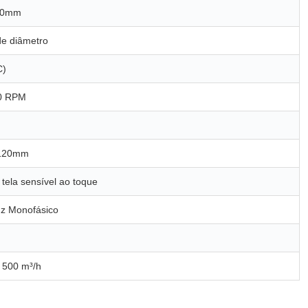
00mm
e diâmetro
C)
00 RPM
/120mm
ela sensível ao toque
z Monofásico
 500 m³/h