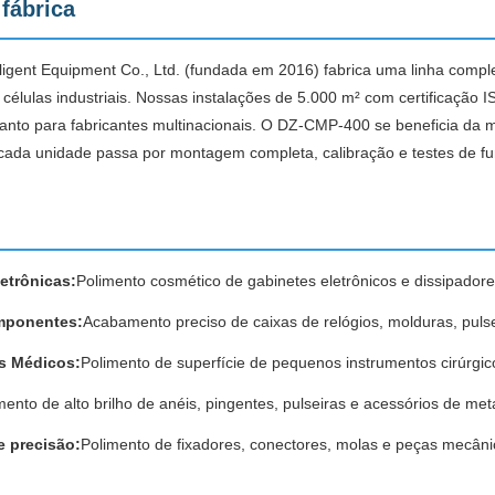
fábrica
ligent Equipment Co., Ltd. (fundada em 2016) fabrica uma linha com
células industriais. Nossas instalações de 5.000 m² com certificação 
anto para fabricantes multinacionais. O DZ-CMP-400 se beneficia da 
ada unidade passa por montagem completa, calibração e testes de fu
etrônicas:
Polimento cosmético de gabinetes eletrônicos e dissipadore
omponentes:
Acabamento preciso de caixas de relógios, molduras, pulsei
os Médicos:
Polimento de superfície de pequenos instrumentos cirúrgi
nto de alto brilho de anéis, pingentes, pulseiras e acessórios de met
e precisão:
Polimento de fixadores, conectores, molas e peças mecâni