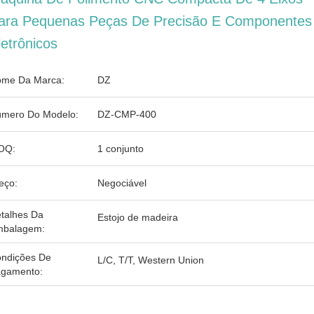
ara Pequenas Peças De Precisão E Componentes
letrônicos
me Da Marca:
DZ
mero Do Modelo:
DZ-CMP-400
OQ:
1 conjunto
eço:
Negociável
talhes Da
Estojo de madeira
balagem:
ndições De
L/C, T/T, Western Union
gamento: