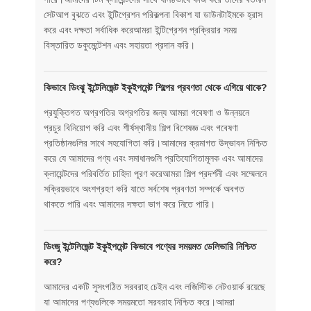
সেটআপ বুঝতে এবং ইন্টিগ্রেশন পরিকল্পনা বিকাশ যা ডাউনটাইমকে হ্রাস
করে এবং দক্ষতা সর্বাধিক করেআমরা ইন্টিগ্রেশন প্রক্রিয়ার সময়
বিস্তারিত ডকুমেন্টেশন এবং সহায়তা প্রদান করি।
কিভাবে ডিংঝু ইন্টেলিজেন্ট ইকুইপমেন্ট শিল্পের প্রবণতা থেকে এগিয়ে থাকে?
প্রযুক্তিগত অগ্রগতির অগ্রগতির জন্য আমরা গবেষণা ও উন্নয়নে
প্রচুর বিনিয়োগ করি এবং শীর্ষস্থানীয় শিল্প বিশেষজ্ঞ এবং গবেষণা
প্রতিষ্ঠানগুলির সাথে সহযোগিতা করি।আমাদের ক্রমাগত উদ্ভাবন নিশ্চিত
করে যে আমাদের পণ্য এবং সমাধানগুলি প্রতিযোগিতামূলক এবং আমাদের
ক্লায়েন্টদের পরিবর্তিত চাহিদা পূরণ করেআমরা শিল্প প্রদর্শনী এবং সম্মেলনে
সক্রিয়ভাবে অংশগ্রহণ করি যাতে সর্বশেষ প্রবণতা সম্পর্কে অবগত
থাকতে পারি এবং আমাদের দক্ষতা ভাগ করে নিতে পারি।
ডিংজু ইন্টেলিজেন্ট ইকুইপমেন্ট কিভাবে পণ্যের সময়মত ডেলিভারি নিশ্চিত
করে?
আমাদের একটি সুসংগঠিত সরবরাহ চেইন এবং লজিস্টিক নেটওয়ার্ক রয়েছে
যা আমাদের পণ্যগুলিকে সময়মতো সরবরাহ নিশ্চিত করে।আমরা