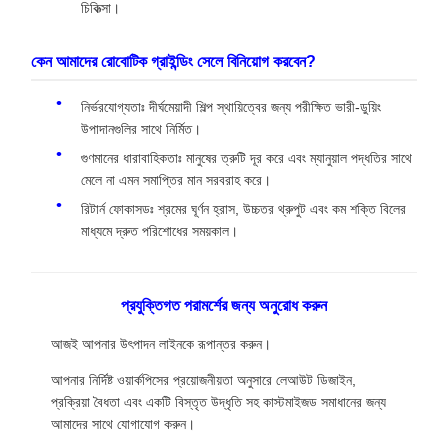
চিকিত্সা।
কেন আমাদের রোবোটিক গ্রাইন্ডিং সেলে বিনিয়োগ করবেন?
নির্ভরযোগ্যতাঃ দীর্ঘমেয়াদী শিল্প স্থায়িত্বের জন্য পরীক্ষিত ভারী-ডুয়িং
উপাদানগুলির সাথে নির্মিত।
গুণমানের ধারাবাহিকতাঃ মানুষের ত্রুটি দূর করে এবং ম্যানুয়াল পদ্ধতির সাথে
মেলে না এমন সমাপ্তির মান সরবরাহ করে।
রিটার্ন ফোকাসডঃ শ্রমের ঘূর্ণন হ্রাস, উচ্চতর থ্রুপুট এবং কম শক্তি বিলের
মাধ্যমে দ্রুত পরিশোধের সময়কাল।
প্রযুক্তিগত পরামর্শের জন্য অনুরোধ করুন
আজই আপনার উৎপাদন লাইনকে রূপান্তর করুন।
আপনার নির্দিষ্ট ওয়ার্কপিসের প্রয়োজনীয়তা অনুসারে লেআউট ডিজাইন,
প্রক্রিয়া বৈধতা এবং একটি বিস্তৃত উদ্ধৃতি সহ কাস্টমাইজড সমাধানের জন্য
আমাদের সাথে যোগাযোগ করুন।