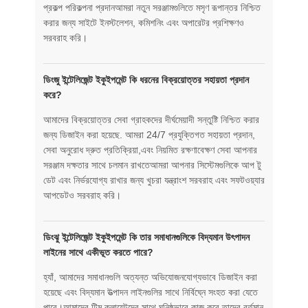
প্রকল্প পরিকল্পনা প্রদানআমরা নতুন সরঞ্জামগুলিতে মসৃণ রূপান্তর নিশ্চিত
করার জন্য সাইটে ইনস্টলেশন, কমিশনিং এবং অপারেটর প্রশিক্ষণও
সরবরাহ করি।
ডিংজু ইন্টেলিজেন্ট ইকুইপমেন্ট কি ধরনের বিক্রয়োত্তর সহায়তা প্রদান
করে?
আমাদের বিক্রয়োত্তর সেবা গ্রাহকদের দীর্ঘমেয়াদী সন্তুষ্টি নিশ্চিত করার
জন্য ডিজাইন করা হয়েছে. আমরা 24/7 প্রযুক্তিগত সহায়তা প্রদান,
সেবা অনুরোধ দ্রুত প্রতিক্রিয়া,এবং নিয়মিত রক্ষণাবেক্ষণ সেবা আপনার
সরঞ্জাম দক্ষতার সাথে চলমান রাখতেআমরা আপনার সিস্টেমগুলিকে আপ টু
ডেট এবং নির্ভরযোগ্য রাখার জন্য খুচরা যন্ত্রাংশ সরবরাহ এবং সফটওয়্যার
আপডেটও সরবরাহ করি।
ডিংঝু ইন্টেলিজেন্ট ইকুইপমেন্ট কি তার সমাধানগুলিকে বিদ্যমান উৎপাদন
লাইনের সাথে একীভূত করতে পারে?
হ্যাঁ, আমাদের সমাধানগুলি অত্যন্ত অভিযোজনযোগ্যভাবে ডিজাইন করা
হয়েছে এবং বিদ্যমান উত্পাদন লাইনগুলির সাথে নির্বিঘ্নে সংহত করা যেতে
পারে।আমাদের টিম ক্লায়েন্টদের সাথে ঘনিষ্ঠভাবে কাজ করে তাদের বর্তমান