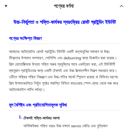
পণ্যের বর্ণনা
উচ্চ-নির্ভুলতা ও শক্তি-কার্যকর স্বয়ংক্রিয় রোবট গ্রাইন্ডিং ইউনিট
পণ্যের সংক্ষিপ্ত বিবরণ
আমাদের অটোমেটেড রোবট গ্রাইন্ডিং ইউনিট একটি অত্যাধুনিক সমাধান যা উচ্চ-
তীব্রতার উপাদান অপসারণ, পোলিশিং এবং deburring জন্য ডিজাইন করা হয়েছে।
শিল্প রোবোটিক্সকে উন্নত শক্তি সঞ্চয় প্রযুক্তির সাথে একত্রিত করা, এই ইউনিটটি
ম্যানুয়াল গ্রাইন্ডিংয়ের জন্য একটি টেকসই এবং উচ্চ উত্পাদনশীল বিকল্প সরবরাহ করে।
এটিতে সক্রিয় শক্তি নিয়ন্ত্রণ এবং উচ্চ-গতির সার্ভো স্পিন্ডল রয়েছে যা বিভিন্ন ধরণের
শিল্প উপাদানগুলিতে নিখুঁত পৃষ্ঠের সমাপ্তি নিশ্চিত করেএয়ার স্পেস ব্লেড থেকে শুরু করে
অটোমোবাইল পার্টস পর্যন্ত।
মূল বৈশিষ্ট্য এবং প্রতিযোগিতামূলক সুবিধা
টেকসই শক্তি-কার্যকর নকশা
অপ্টিমাইজড শক্তি খরচঃ উচ্চ দক্ষতা servo মোটর এবং বুদ্ধিমান