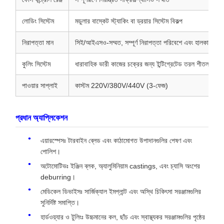
লোডিং সিস্টেম
মডুলার বাস্কেট স্ট্যাকিং বা ড্রয়ার সিস্টেম বিকল্প
নিরাপত্তা মান
সিই/আইএসও-সম্মত, সম্পূর্ণ নিরাপত্তা পরিবেশে এবং হালকা পর্দা
কুলিং সিস্টেম
ধারাবাহিক ভারী কাজের চক্রের জন্য ইন্টিগ্রেটেড তরল শীতল
পাওয়ার সাপ্লাই
কাস্টম 220V/380V/440V (3-ফেজ)
প্রধান অ্যাপ্লিকেশন
এয়ারস্পেসঃ টারবাইন ব্লেড এবং কাঠামোগত উপাদানগুলির পেষণ এবং
পোলিশ।
অটোমোটিভঃ ইঞ্জিন ব্লক, অ্যালুমিনিয়াম castings, এবং চ্যাসি অংশের
deburring।
মেডিকেল ডিভাইসঃ সার্জিক্যাল ইমপ্লান্ট এবং অস্থি চিকিৎসা সরঞ্জামগুলির
সুনির্দিষ্ট সমাপ্তি।
হার্ডওয়্যার ও টুলিংঃ উচ্চমানের কল, ছাঁচ এবং স্বাস্থ্যকর সরঞ্জামগুলির পৃষ্ঠের