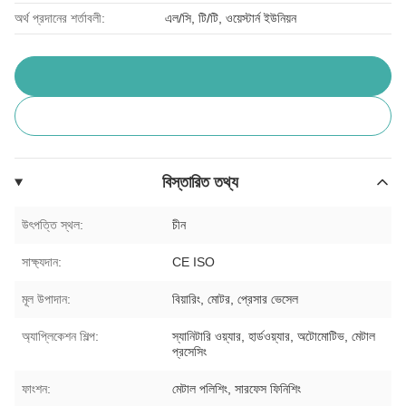
অর্থ প্রদানের শর্তাবলী:
এল/সি, টি/টি, ওয়েস্টার্ন ইউনিয়ন
বিস্তারিত তথ্য
উৎপত্তি স্থল:
চীন
সাক্ষ্যদান:
CE ISO
মূল উপাদান:
বিয়ারিং, মোটর, প্রেসার ভেসেল
অ্যাপ্লিকেশন শিল্প:
স্যানিটারি ওয়্যার, হার্ডওয়্যার, অটোমোটিভ, মেটাল
প্রসেসিং
ফাংশন:
মেটাল পলিশিং, সারফেস ফিনিশিং