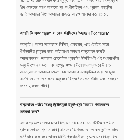
মেটাতে প্রতিটি সমাধানকে উপযুক্ত করে তোলা নিশ্চিত করে।বিশ্বব্যাপী
শিল্প নেতাদের সাথে আমাদের দৃঢ় অংশীদারিত্ব এবং গ্রাহক সন্তুষ্টির
প্রতি আমাদের নিষ্ঠা আমাদের বাজারে আরও আলাদা করে তোলে.
আপনি কি সফল প্রকল্প বা কেস স্টাডিজের উদাহরণ দিতে পারেন?
অবশ্যই। আমরা সফলভাবে লিক্সিল, কোহলার, এবং টোটোর মতো
শীর্ষস্থানীয় ব্র্যান্ডের জন্য অটোমেশন সমাধান বাস্তবায়ন করেছি।
উদাহরণস্বরূপ,আমাদের রোবোটিক গ্রাইন্ডিং ইউনিটগুলি এই সংস্থাগুলির
জন্য উৎপাদন দক্ষতা এবং পণ্যের গুণমান উল্লেখযোগ্যভাবে উন্নত
করেছেআমরা আমাদের দক্ষতা এবং আমাদের ক্লায়েন্টদের জন্য যে মূল্য
আনছি তা দেখানোর জন্য অনুরোধে বিস্তারিত কেস স্টাডি এবং রেফারেন্স
সরবরাহ করতে পারি।
বাস্তবায়ন পর্যায়ে ডিংজু ইন্টেলিজেন্ট ইকুইপমেন্ট কিভাবে গ্রাহকদের
সহায়তা করে?
আমরা প্রকল্পের সম্ভাব্যতা বিশ্লেষণ থেকে শুরু করে স্টার্টআপ পর্যন্ত
ব্যাপক সহায়তা প্রদান করি।আমাদের বিশেষজ্ঞদের দল ক্লায়েন্টদের সাথে
ঘনিষ্ঠভাবে কাজ করে তাদের নির্দিষ্ট প্রয়োজনীয়তা বুঝতে এবং বিস্তারিত