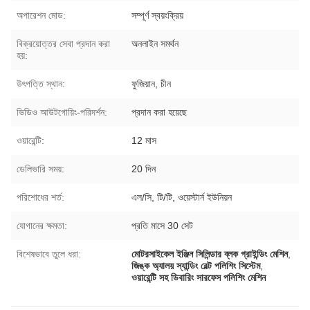
অপারেশন মোড:
সম্পূর্ণ স্বয়ংক্রিয়
বিক্রয়োত্তর সেবা প্রদান করা
অনলাইন সমর্থন
হয়:
উৎপত্তি স্থান:
ফুজিয়ান, চীন
ভিডিও আউটগোয়িং-পরিদর্শন:
প্রদান করা হয়েছে
ওয়ারেন্টি:
12 মাস
ডেলিভারি সময়:
20 দিন
পরিশোধের শর্ত:
এল/সি, টি/টি, ওয়েস্টার্ন ইউনিয়ন
যোগানের ক্ষমতা:
প্রতি মাসে 30 সেট
বিশেষভাবে তুলে ধরা:
মোটরসাইকেল ইঞ্জিন সিলিন্ডার ব্লক গ্রাইন্ডিং মেশিন
,
জিঙ্ক অ্যালয় স্যান্ডিং বেল্ট পলিশিং সিস্টেম
,
ওয়ারেন্টি সহ ডিবারিং সারফেস পলিশিং মেশিন