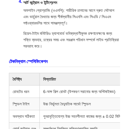
স্মার্ট কন্ট্রোল ও ইন্টিগ্রেশন
অফলাইন প্রোগ্রামিং (ওএলপি): শারীরিক চালানের আগে দ্রুত সেটআপ
এবং ভার্চুয়াল বৈধতার জন্য শীর্ষস্থানীয় সিএনসি এবং সিএডি / সিএএম
সফ্টওয়্যারগুলির সাথে সামঞ্জস্যপূর্ণ।
রিয়েল-টাইম মনিটরিংঃ ড্যাশবোর্ড ভবিষ্যদ্বাণীমূলক রক্ষণাবেক্ষণের জন্য
শক্তি ব্যবহার, চক্রের সময় এবং সরঞ্জাম পরিধান সম্পর্কে লাইভ প্রতিক্রিয়া
সরবরাহ করে।
টেকনিক্যাল স্পেসিফিকেশন
বৈশিষ্ট্য
বিস্তারিত
রোবটের ধরন
6-অক্ষ শিল্প রোবট (উপকরণ সরানোর জন্য অপ্টিমাইজড)
স্পিন্ডল টাইপ
উচ্চ নির্ভুলতা বৈদ্যুতিক সার্ভো স্পিন্ডল
অবস্থান সঠিকতা
পুনরাবৃত্তিযোগ্য উচ্চ সহনশীলতা কাজের জন্য ± 0.02 মিমি পর্যন্
ফোর্স কন্ট্রোল রেঞ্জ
সম্পূর্ণরূপে নিয়ন্ত্রিত সক্রিয়/প্যাসিভ সম্মতি