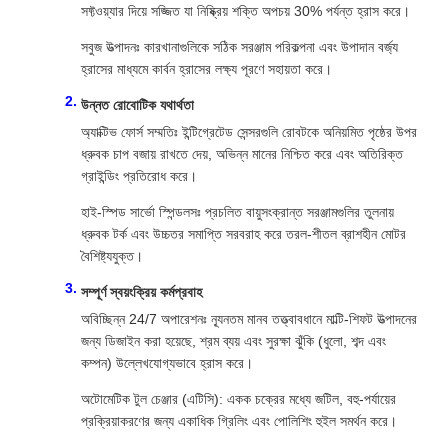
সফ্টওয়্যার দিয়ে সজ্জিত যা নিষ্ক্রিয় শক্তি অপচয় 30% পর্যন্ত হ্রাস করে।
সবুজ উত্পাদনঃ কারখানাগুলিকে সঠিক সরঞ্জাম পরিকল্পনা এবং উপাদান বর্জ্য
হ্রাসের মাধ্যমে কার্বন হ্রাসের লক্ষ্য পূরণে সহায়তা করে।
উন্নত রোবোটিক যথার্থতা
অ্যাক্টিভ ফোর্স সম্মতিঃ ইন্টিগ্রেটেড সেন্সরগুলি রোবটকে অনিয়মিত পৃষ্ঠের উপর
ধ্রুবক চাপ বজায় রাখতে দেয়, অভিন্ন মানের নিশ্চিত করে এবং অতিরিক্ত
গ্রাইন্ডিং প্রতিরোধ করে।
হাই-স্পিড সার্ভো স্পিন্ডলসঃ প্রচলিত বায়ুসংক্রান্ত সরঞ্জামগুলির তুলনায়
ধ্রুবক টর্ক এবং উচ্চতর সমাপ্তি সরবরাহ করে তরল-শীতল ব্রাশহীন মোটর
বৈশিষ্ট্যযুক্ত।
সম্পূর্ণ স্বয়ংক্রিয় কর্মপ্রবাহ
অবিচ্ছিন্ন 24/7 অপারেশনঃ ন্যূনতম মানব তত্ত্বাবধানে মাল্টি-শিফট উত্পাদনের
জন্য ডিজাইন করা হয়েছে, শ্রম ব্যয় এবং সুরক্ষা ঝুঁকি (ধুলো, শব্দ এবং
কম্পন) উল্লেখযোগ্যভাবে হ্রাস করে।
অটোমেটিক টুল চেঞ্জার (এটিসি): একক চক্রের মধ্যে জটিল, বহু-পর্যায়ের
প্রক্রিয়াকরণের জন্য একাধিক গ্রিলিং এবং পোলিশিং হুইল সমর্থন করে।