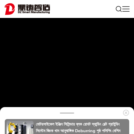
মোটরসাইকেল ইঞ্জিন সিলিন্ডার ব্লক রোবট স্যান্ডিং বেল্ট গ্রাইন্ডিং
সিস্টেম জিংক খাদ আনুষাঙ্গিক Deburring পৃষ্ঠ পলিশিং মেশিন