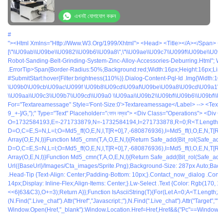
এখনই যোগাযোগ করুন
#
"><html Xmlns="http://www.w3.org/1999/xhtml"> <head> <title></a></span> <span>#<a Href="/bengali/buy-Auto-Buffing-Machine.html" Title="স্বয়ংক্রিয় মসৃণতা মেশিন">স্বয়ংক্রিয় মসৃণতা মেশিন</a></span> <span>#<a Href="/bengali/buy-Auto-Polishing-Mach