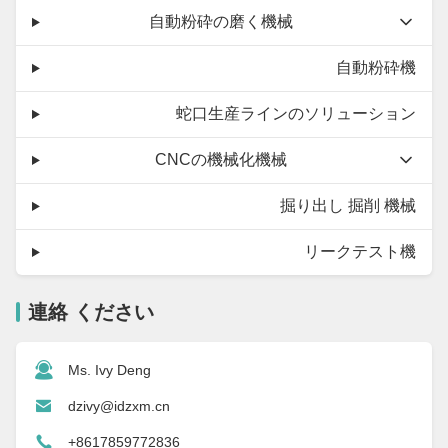
自動粉砕の磨く機械
自動粉砕機
蛇口生産ラインのソリューション
CNCの機械化機械
掘り出し 掘削 機械
リークテスト機
連絡 ください
Ms. Ivy Deng
dzivy@idzxm.cn
+8617859772836