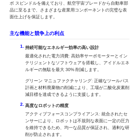
ボ スピンドルを備えており、航空宇宙ブレードから自動車部
品に至るまで、さまざまな産業用コンポーネントの完璧な表
面仕上げを保証します。
主な機能と競争上の利点
持続可能なエネルギー効率の高い設計
最適化された電力消費: 高効率サーボモーターとイン
テリジェントなソフトウェアを搭載し、アイドルエネ
ルギーの無駄を最大 30% 削減します。
グリーン マニュファクチャリング: 正確なツールパス
計画と材料廃棄物の削減により、工場が二酸化炭素削
減目標を達成できるように支援します。
高度なロボットの精度
アクティブフォースコンプライアンス: 統合されたセ
ンサーにより、ロボットは不規則な表面に一定の圧力
を維持できるため、均一な品質が保証され、過剰な研
削が防止されます。