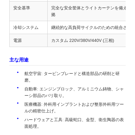
安全基準
完全な安全筐体とライトカーテンを備えた CE/
拠
冷却システム
継続的な高負荷サイクルのための統合され
電源
カスタム 220V/380V/440V (三相)
主な用途
航空宇宙: タービンブレードと構造部品の研削と研
磨。
自動車: エンジンブロック、アルミニウム鋳物、シャ
ーシ部品のバリ取り。
医療機器: 外科用インプラントおよび整形外科用ツー
ルの精密仕上げ。
ハードウェアと工具: 高級蛇口、金型、衛生陶器の表
面処理。