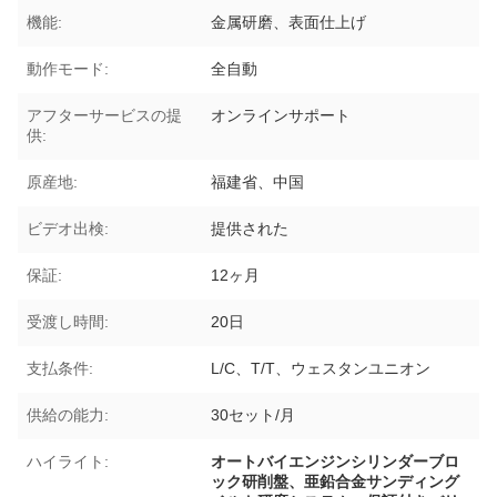
機能:
金属研磨、表面仕上げ
動作モード:
全自動
アフターサービスの提
オンラインサポート
供:
原産地:
福建省、中国
ビデオ出検:
提供された
保証:
12ヶ月
受渡し時間:
20日
支払条件:
L/C、T/T、ウェスタンユニオン
供給の能力:
30セット/月
ハイライト:
オートバイエンジンシリンダーブロ
ック研削盤、亜鉛合金サンディング