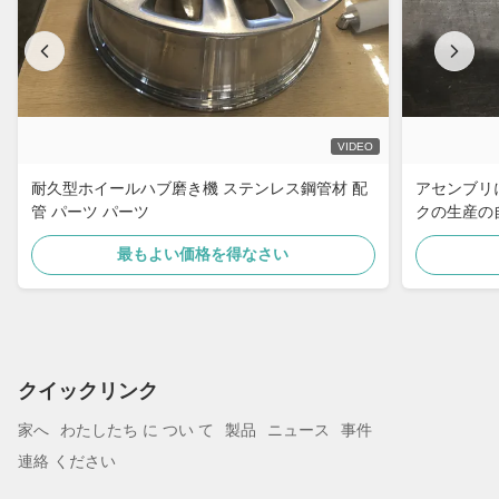
VIDEO
耐久型ホイールハブ磨き機 ステンレス鋼管材 配
アセンブリ
管 パーツ パーツ
クの生産の
最もよい価格を得なさい
クイックリンク
家へ
わたしたち に つい て
製品
ニュース
事件
連絡 ください