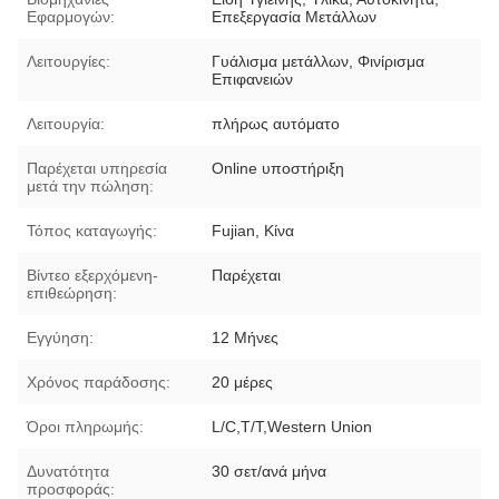
Εφαρμογών:
Επεξεργασία Μετάλλων
Λειτουργίες:
Γυάλισμα μετάλλων, Φινίρισμα
Επιφανειών
Λειτουργία:
πλήρως αυτόματο
Παρέχεται υπηρεσία
Online υποστήριξη
μετά την πώληση:
Τόπος καταγωγής:
Fujian, Κίνα
Βίντεο εξερχόμενη-
Παρέχεται
επιθεώρηση:
Εγγύηση:
12 Μήνες
Χρόνος παράδοσης:
20 μέρες
Όροι πληρωμής:
L/C,T/T,Western Union
Δυνατότητα
30 σετ/ανά μήνα
προσφοράς: