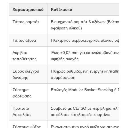
Χαρακτηριστικό
Καθέκαστα
Τύπος ρομπότ
Βιομηχανικό ρομπότ 6 αξόνων (Βελτιστοπο
αφαίρεση υλικού)
Τύπος άξονα
Ηλεκτρικός σερβοκεντρικός άξονας υψηλής
Ακρίβεια
Έως ±0,02 mm για επαναλαμβανόμενες ερ
τοποθέτησης
υψηλής ανοχής
Εύρος ελέγχου
Πλήρως ρυθμιζόμενη ενεργητική/παθητική
δύναμης
συμμόρφωση
Σύστημα
Επιλογές Modular Basket Stacking ή Draw
φόρτωσης
Πρότυπα
Συμβατό με CE/ISO με περίβλημα πλήρου
Ασφαλείας
ασφάλειας και ελαφριές κουρτίνες
Σύστημα ψύξης
Ενσωματωμένη υγρή ψύξη για συνεχείς κύ