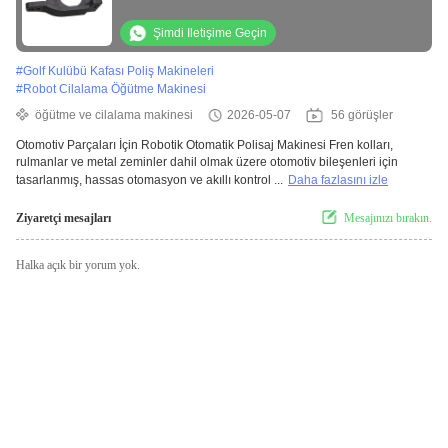
Metal Zeminler Ana Bileşenler
Şimdi Iletişime Geçin
#
Golf Kulübü Kafası Poliş Makineleri
#
Robot Cilalama Öğütme Makinesi
öğütme ve cilalama makinesi
2026-05-07
56 görüşler
Otomotiv Parçaları İçin Robotik Otomatik Polisaj Makinesi Fren kolları,
rulmanlar ve metal zeminler dahil olmak üzere otomotiv bileşenleri için
tasarlanmış, hassas otomasyon ve akıllı kontrol ...
Daha fazlasını izle
Ziyaretçi mesajları
Mesajınızı bırakın.
Halka açık bir yorum yok.