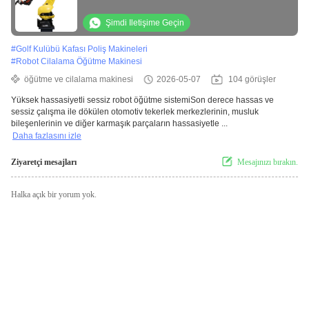
Robotik Taşlama Sistemi Son İşlemi
Şimdi Iletişime Geçin
#
Golf Kulübü Kafası Poliş Makineleri
#
Robot Cilalama Öğütme Makinesi
öğütme ve cilalama makinesi
2026-05-07
104 görüşler
Yüksek hassasiyetli sessiz robot öğütme sistemiSon derece hassas ve
sessiz çalışma ile dökülen otomotiv tekerlek merkezlerinin, musluk
bileşenlerinin ve diğer karmaşık parçaların hassasiyetle ...
Daha fazlasını izle
Ziyaretçi mesajları
Mesajınızı bırakın.
Halka açık bir yorum yok.