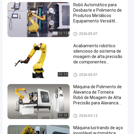
Robô Automático para
Desbaste e Polimento de
Produtos Metálicos
Equipamento Versátil
para Tratamento de
Superfícies
Máquina de moagem e polime
00:15
2026-05-07
nto
Acabamento robótico
silencioso do sistema de
moagem de alta precisão
de componentes
fundidos da torneira do
cubo da roda automotiva
Ferramentas de construção
00:34
2026-05-07
Máquina de Polimento de
Alavanca de Torneira
Robô de Moagem de Alta
Precisão para Alavancas
e Botões de Móveis
Componentes metálicos de m
00:36
2026-03-12
óveis
Máquina lustrando de aço
inoxidável automática