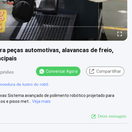
a peças automotivas, alavancas de freio,
cipais
Conversar Agora
Compartilhar
opiniões
oedura de lustro do robô
as Sistema avançado de polimento robótico projetado para
s e pisos met...
Veja mais
Deixe mensagem.