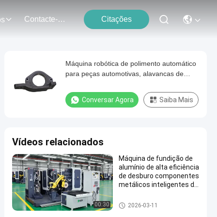
Contacte-Nos
Citações
os
Máquina robótica de polimento automático
para peças automotivas, alavancas de
freio, rolamentos, pisos de metal,
componentes principais
Conversar Agora
Saiba Mais
Vídeos relacionados
Máquina de fundição de
alumínio de alta eficiência
de desburo componentes
metálicos inteligentes de
moagem sistema de polir
robótico com controle de
Máquina de polonês de moed
00:30
2026-03-11
força
ura automática