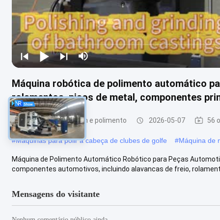
Máquina robótica de polimento automático par
rolamentos, pisos de metal, componentes prin
Máquina de moagem e polimento
2026-05-07
56 
#
Máquinas para polir a cabeça de clubes de golfe
#
Máquina de m
Máquina de Polimento Automático Robótico para Peças Automotiv
componentes automotivos, incluindo alavancas de freio, rolamento
Mensagens do visitante
Nenhum comentário público ainda