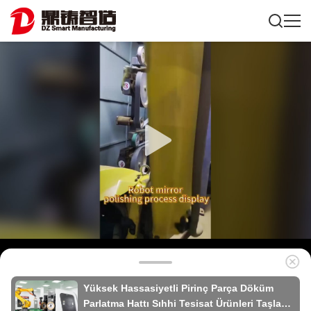
Yüksek Hassasiyetli Pirinç Parça Döküm
Parlatma Hattı Sıhhi Tesisat Ürünleri Taşlama