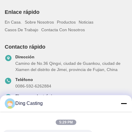
Enlace rápido
En Casa.
Sobre Nosotros
Productos
Noticias
Casos De Trabajo
Contacta Con Nosotros
Contacto rápido
Dirección
Camino de No.36 Qingxi, ciudad de Guankou, ciudad de
Xiamen del distrito de Jimei, provincia de Fujian, China
Teléfono
0086-592-6262884
El correo electrónico
dzivy@idzxm.cn
Ding Casting
5:29 PM
Nuestro boletín