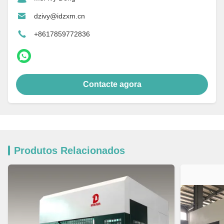
dzivy@idzxm.cn
+8617859772836
Contacte agora
Produtos Relacionados