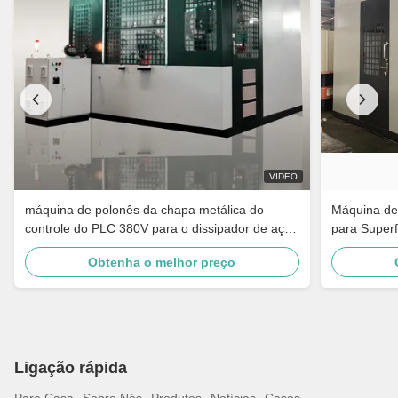
VIDEO
máquina de polonês da chapa metálica do
Máquina de 
controle do PLC 380V para o dissipador de aço
para Superf
inoxidável
Polimento p
Obtenha o melhor preço
Maçaneta d
Ligação rápida
Para Casa
Sobre Nós
Produtos
Notícias
Casos