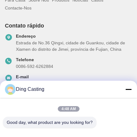
Contacte-Nos
Contato rápido
Endereço
Estrada de No.36 Qingxi, cidade de Guankou, cidade de
Xiamen do distrito de Jimei, província de Fujian, China
Telefone
0086-592-6262884
E-mail
dzivy@idzxm.cn
Ding Casting
4:48 AM
A nossa newsletter
Inscreva-se no nosso boletim informativo para obter descontos e
Good day, what product are you looking for?
mais.