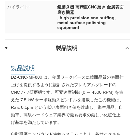
ハイライト:
鏡磨き機 高精度CNC磨き 金属表面
磨き機器
,
high precision cnc buffing
,
metal surface polishing
equipment
製品説明
製品説明
DZ-CNC-MF800 は、金属ワークピースに鏡面品質の表面仕
上げを提供するように設計されたプレミアムグレードの
CNC バフ研磨機です。可変速度制御 (0 ～ 4500 RPM) を備
えた 7.5 kW サーボ駆動スピンドルを搭載したこの機械は、
Ra ≤ 0.1μm という低い表面粗さ値を達成し、衛生用品、自
動車、高級ハードウェア業界で最も要求の厳しい化粧仕上
げ基準を満たしています。
自動研磨コンパウンド供給システムにより、各サイクルを