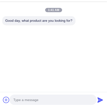
1:41 AM
私たちのニュースレター
Good day, what product are you looking for?
ニュースレターへの購読は,割引などで可能です.
メールを送信する
プライバシーポリシー
|
地図
| 中国 良い 品質 CNCの磨く機械 提供者 著作権
2019-2026 Xiamen DingZhu Intelligent Equipment Co.,Ltd すべて 権利は保
護されています.