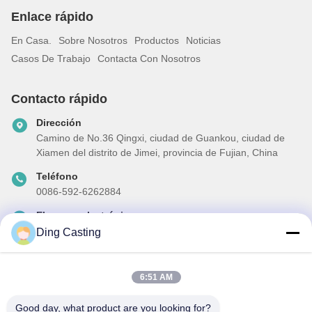
Enlace rápido
En Casa.
Sobre Nosotros
Productos
Noticias
Casos De Trabajo
Contacta Con Nosotros
Contacto rápido
Dirección
Camino de No.36 Qingxi, ciudad de Guankou, ciudad de
Xiamen del distrito de Jimei, provincia de Fujian, China
Teléfono
0086-592-6262884
El correo electrónico
dzivy@idzxm.cn
Ding Casting
6:51 AM
Nuestro boletín
Good day, what product are you looking for?