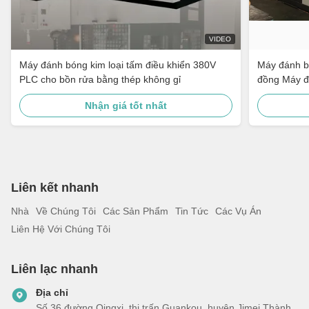
VIDEO
Máy đánh bóng kim loại tấm điều khiển 380V
Máy đánh b
PLC cho bồn rửa bằng thép không gỉ
đồng Máy đ
bị đánh bón
Nhận giá tốt nhất
Liên kết nhanh
Nhà
Về Chúng Tôi
Các Sản Phẩm
Tin Tức
Các Vụ Án
Liên Hệ Với Chúng Tôi
Liên lạc nhanh
Địa chỉ
Số 36 đường Qingxi, thị trấn Guankou, huyện Jimei Thành