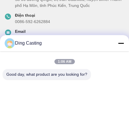
phố Hạ Môn, tỉnh Phúc Kiến, Trung Quốc
Điện thoại
0086-592-6262884
Email
dzivy@idzxm.cn
Ding Casting
1:06 AM
Thông tin của chúng tôi
Đăng ký bản tin của chúng tôi để được giảm giá và nhiều hơn
Good day, what product are you looking for?
nữa.