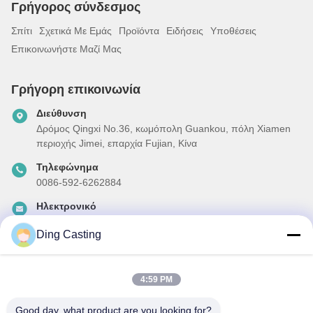
Γρήγορος σύνδεσμος
Σπίτι
Σχετικά Με Εμάς
Προϊόντα
Ειδήσεις
Υποθέσεις
Επικοινωνήστε Μαζί Μας
Γρήγορη επικοινωνία
Διεύθυνση
Δρόμος Qingxi No.36, κωμόπολη Guankou, πόλη Xiamen
περιοχής Jimei, επαρχία Fujian, Κίνα
Τηλεφώνημα
0086-592-6262884
Ηλεκτρονικό
dzivy@idzxm.cn
Ding Casting
4:59 PM
Το Δελτίο Ενημέρωσης
Συνδρομηθείτε στο ενημερωτικό μας δελτίο για εκπτώσεις και
Good day, what product are you looking for?