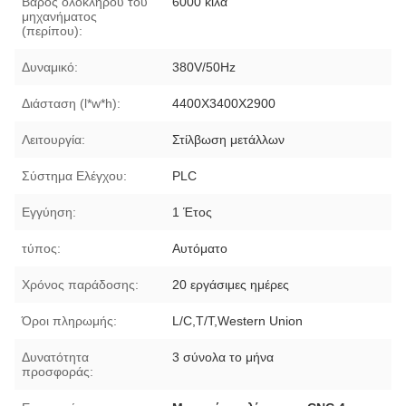
Βάρος ολόκληρου του
6000 κιλά
μηχανήματος
(περίπου):
Δυναμικό:
380V/50Hz
Διάσταση (l*w*h):
4400X3400X2900
Λειτουργία:
Στίλβωση μετάλλων
Σύστημα Ελέγχου:
PLC
Εγγύηση:
1 Έτος
τύπος:
Αυτόματο
Χρόνος παράδοσης:
20 εργάσιμες ημέρες
Όροι πληρωμής:
L/C,T/T,Western Union
Δυνατότητα
3 σύνολα το μήνα
προσφοράς: