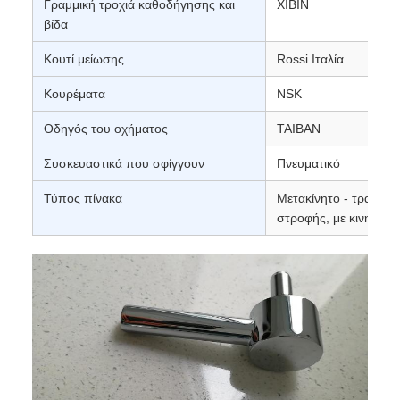
Γραμμική τροχιά καθοδήγησης και
ΧΙΒΙΝ
βίδα
Κουτί μείωσης
Rossi Ιταλία
Κουρέματα
NSK
Οδηγός του οχήματος
ΤΑΙΒΑΝ
Συσκευαστικά που σφίγγουν
Πνευματικό
Τύπος πίνακα
Μετακίνητο - τραπέζι π
στροφής, με κινητήρα