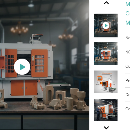
M
C
M
No
Nú
Cu
Pr
De
Co