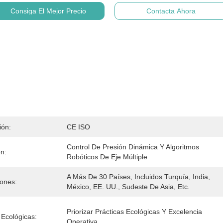
Consiga El Mejor Precio
Contacta Ahora
ión:
CE ISO
Control De Presión Dinámica Y Algoritmos 
n:
Robóticos De Eje Múltiple
A Más De 30 Países, Incluidos Turquía, India, 
iones:
México, EE. UU., Sudeste De Asia, Etc.
Priorizar Prácticas Ecológicas Y Excelencia 
 Ecológicas:
Operativa