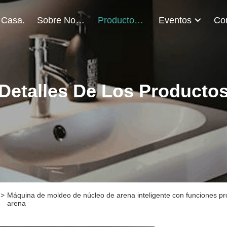
 Casa.
Sobre Nosotros
Productos
Eventos
Detalles De Los Producto
>
Máquina de moldeo de núcleo de arena inteligente con funciones pr
arena