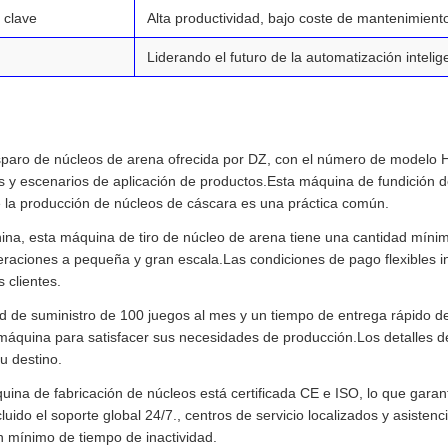
 clave
Alta productividad, bajo coste de mantenimient
Liderando el futuro de la automatización intelig
:
paro de núcleos de arena ofrecida por DZ, con el número de modelo HZ
s y escenarios de aplicación de productos.Esta máquina de fundición de
e la producción de núcleos de cáscara es una práctica común.
ina, esta máquina de tiro de núcleo de arena tiene una cantidad mínim
eraciones a pequeña y gran escala.Las condiciones de pago flexibles in
 clientes.
de suministro de 100 juegos al mes y un tiempo de entrega rápido de 1
máquina para satisfacer sus necesidades de producción.Los detalles d
u destino.
ina de fabricación de núcleos está certificada CE e ISO, lo que garan
cluido el soporte global 24/7., centros de servicio localizados y asiste
n mínimo de tiempo de inactividad.