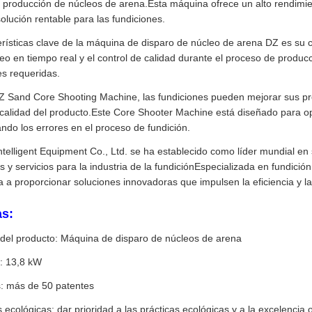
a producción de núcleos de arena.Esta máquina ofrece un alto rendimient
olución rentable para las fundiciones.
erísticas clave de la máquina de disparo de núcleo de arena DZ es su c
reo en tiempo real y el control de calidad durante el proceso de prod
es requeridas.
 Sand Core Shooting Machine, las fundiciones pueden mejorar sus pr
 calidad del producto.Este Core Shooter Machine está diseñado para opt
ndo los errores en el proceso de fundición.
elligent Equipment Co., Ltd. se ha establecido como líder mundial en 
y servicios para la industria de la fundiciónEspecializada en fundició
a proporcionar soluciones innovadoras que impulsen la eficiencia y la
as:
el producto: Máquina de disparo de núcleos de arena
: 13,8 kW
: más de 50 patentes
s ecológicas: dar prioridad a las prácticas ecológicas y a la excelencia 