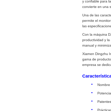
y confiable para l
convierte en una s
Una de las caract
permite el monito
las especificacion
Con la máquina DZ
productividad y la
manual y minimiza
Xiamen Dingzhu Int
gama de productos 
empresa se dedica 
Característic
Nombre d
Potencia
Patentes
Práctica