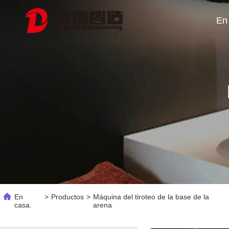
En
En
>
Productos
>
Máquina del tiroteo de la base de la
casa.
arena