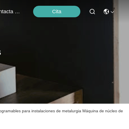
Cita
Contacta Con Nosotros
s
ogramables para instalaciones de metalurgia Máquina de núcleo de