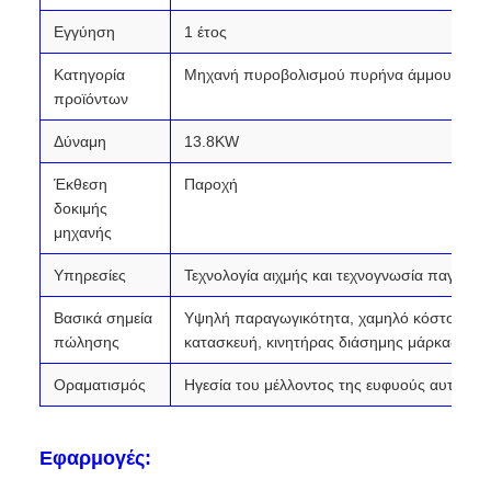
Εγγύηση
1 έτος
Κατηγορία
Μηχανή πυροβολισμού πυρήνα άμμου
προϊόντων
Δύναμη
13.8KW
Έκθεση
Παροχή
δοκιμής
μηχανής
Υπηρεσίες
Τεχνολογία αιχμής και τεχνογνωσία παγκόσμ
Βασικά σημεία
Υψηλή παραγωγικότητα, χαμηλό κόστος συν
πώλησης
κατασκευή, κινητήρας διάσημης μάρκας, αυ
Οραματισμός
Ηγεσία του μέλλοντος της ευφυούς αυτομα
Εφαρμογές: