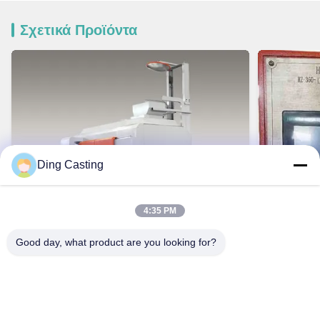
Σχετικά Προϊόντα
Ding Casting
4:35 PM
Good day, what product are you looking for?
VIDEO
Ενέργεια - μηχανή πυροβολισμού πυρήνων
Μηχανή πυ
άμμου αποταμίευσης για το χυτήριο
βιομηχανία