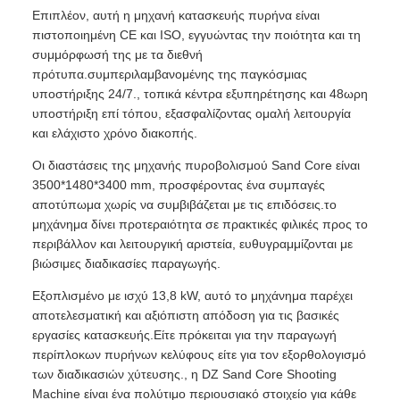
Επιπλέον, αυτή η μηχανή κατασκευής πυρήνα είναι
πιστοποιημένη CE και ISO, εγγυώντας την ποιότητα και τη
συμμόρφωσή της με τα διεθνή
πρότυπα.συμπεριλαμβανομένης της παγκόσμιας
υποστήριξης 24/7., τοπικά κέντρα εξυπηρέτησης και 48ωρη
υποστήριξη επί τόπου, εξασφαλίζοντας ομαλή λειτουργία
και ελάχιστο χρόνο διακοπής.
Οι διαστάσεις της μηχανής πυροβολισμού Sand Core είναι
3500*1480*3400 mm, προσφέροντας ένα συμπαγές
αποτύπωμα χωρίς να συμβιβάζεται με τις επιδόσεις.το
μηχάνημα δίνει προτεραιότητα σε πρακτικές φιλικές προς το
περιβάλλον και λειτουργική αριστεία, ευθυγραμμίζονται με
βιώσιμες διαδικασίες παραγωγής.
Εξοπλισμένο με ισχύ 13,8 kW, αυτό το μηχάνημα παρέχει
αποτελεσματική και αξιόπιστη απόδοση για τις βασικές
εργασίες κατασκευής.Είτε πρόκειται για την παραγωγή
περίπλοκων πυρήνων κελύφους είτε για τον εξορθολογισμό
των διαδικασιών χύτευσης., η DZ Sand Core Shooting
Machine είναι ένα πολύτιμο περιουσιακό στοιχείο για κάθε