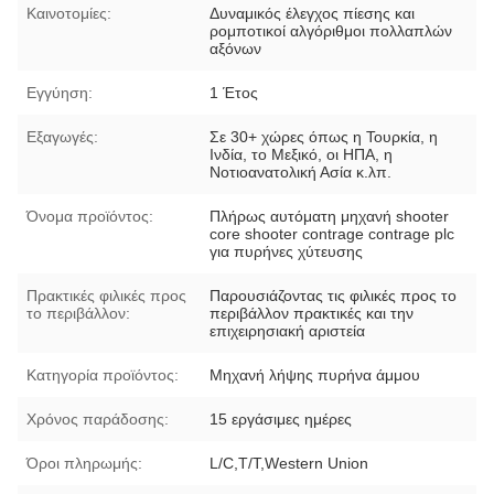
Καινοτομίες:
Δυναμικός έλεγχος πίεσης και
ρομποτικοί αλγόριθμοι πολλαπλών
αξόνων
Εγγύηση:
1 Έτος
Εξαγωγές:
Σε 30+ χώρες όπως η Τουρκία, η
Ινδία, το Μεξικό, οι ΗΠΑ, η
Νοτιοανατολική Ασία κ.λπ.
Όνομα προϊόντος:
Πλήρως αυτόματη μηχανή shooter
core shooter contrage contrage plc
για πυρήνες χύτευσης
Πρακτικές φιλικές προς
Παρουσιάζοντας τις φιλικές προς το
το περιβάλλον:
περιβάλλον πρακτικές και την
επιχειρησιακή αριστεία
Κατηγορία προϊόντος:
Μηχανή λήψης πυρήνα άμμου
Χρόνος παράδοσης:
15 εργάσιμες ημέρες
Όροι πληρωμής:
L/C,T/T,Western Union