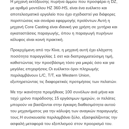
Η μηχανή εκτόξευσης πυρήνα άμμου που προσφέρει η DZ,
με αριθμό μοντέλου HZ 360-HS, είναι ένα ευέλικτο και
αποτελεσματικό εργαλείο που έχει σχεδιαστεί για διάφορες
περιπτώσεις και σενάρια εφαρμογής προϊόντων.Αυτή η
μηχανή Core Casting είναι ιδανική για χρήση σε χυτήρια και
εγκαταστάσεις παραγωγής, όπου η παραγωγή πυρήνων
κέλυφος είναι κοινή πρακτική.
Προερχόμενη από την Κίνα, η μηχανή αυτή έχει ελάχιστη
ποσότητα παραγγελίας 1 σετ και διαπραγματεύσιμη τιμή,
καθιστώντας την προσβάσιμη τόσο για μικρές όσο και για
μεγάλες επιχειρήσεις.Οι ευέλικτοι όροι πληρωμής
περιλαμβάνουν L/C, T/T, και Western Union,
εξυπηρετώντας τις διαφορετικές προτιμήσεις των πελατών.
Με την ικανότητα προμήθειας 100 συνόλων ανά μήνα και
ταχύ χρόνο παράδοσης 15 εργάσιμων ημερών, οι πελάτες
μπορούν να βασίζονται στην έγκαιρη διαθεσιμότητα αυτού
του μηχανήματος για την κάλυψη των αναγκών παραγωγής
τους.Η συσκευασία περιλαμβάνει ξύλο, εξασφαλίζοντας την
ασφαλή μεταφορά του εξοπλισμού στον προορισμό του.