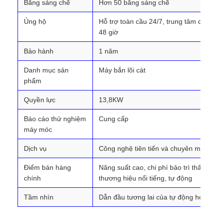
Bằng sáng chế
Hơn 50 bằng sáng chế
Ủng hộ
Hỗ trợ toàn cầu 24/7, trung tâm dịch v
48 giờ
Bảo hành
1 năm
Danh mục sản
Máy bắn lõi cát
phẩm
Quyền lực
13,8KW
Báo cáo thử nghiệm
Cung cấp
máy móc
Dịch vụ
Công nghệ tiên tiến và chuyên môn đẳ
Điểm bán hàng
Năng suất cao, chi phí bảo trì thấp, sả
chính
thương hiệu nổi tiếng, tự động
Tầm nhìn
Dẫn đầu tương lai của tự động hóa th