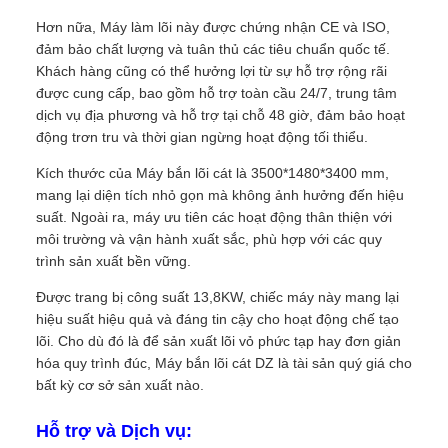
Hơn nữa, Máy làm lõi này được chứng nhận CE và ISO,
đảm bảo chất lượng và tuân thủ các tiêu chuẩn quốc tế.
Khách hàng cũng có thể hưởng lợi từ sự hỗ trợ rộng rãi
được cung cấp, bao gồm hỗ trợ toàn cầu 24/7, trung tâm
dịch vụ địa phương và hỗ trợ tại chỗ 48 giờ, đảm bảo hoạt
động trơn tru và thời gian ngừng hoạt động tối thiểu.
Kích thước của Máy bắn lõi cát là 3500*1480*3400 mm,
mang lại diện tích nhỏ gọn mà không ảnh hưởng đến hiệu
suất. Ngoài ra, máy ưu tiên các hoạt động thân thiện với
môi trường và vận hành xuất sắc, phù hợp với các quy
trình sản xuất bền vững.
Được trang bị công suất 13,8KW, chiếc máy này mang lại
hiệu suất hiệu quả và đáng tin cậy cho hoạt động chế tạo
lõi. Cho dù đó là để sản xuất lõi vỏ phức tạp hay đơn giản
hóa quy trình đúc, Máy bắn lõi cát DZ là tài sản quý giá cho
bất kỳ cơ sở sản xuất nào.
Hỗ trợ và Dịch vụ: