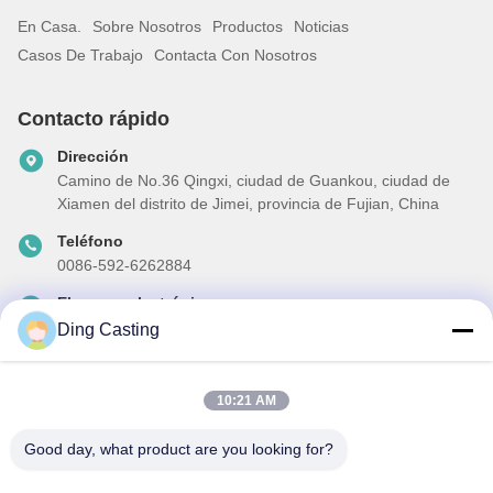
En Casa.
Sobre Nosotros
Productos
Noticias
Casos De Trabajo
Contacta Con Nosotros
Contacto rápido
Dirección
Camino de No.36 Qingxi, ciudad de Guankou, ciudad de
Xiamen del distrito de Jimei, provincia de Fujian, China
Teléfono
0086-592-6262884
El correo electrónico
dzivy@idzxm.cn
Ding Casting
10:21 AM
Nuestro boletín
Good day, what product are you looking for?
Suscríbete a nuestro boletín para obtener descuentos y más.