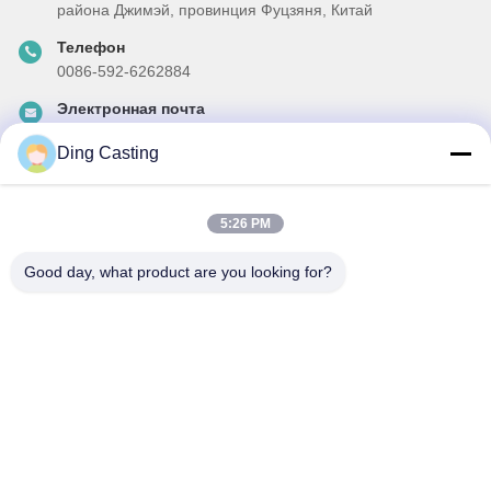
района Джимэй, провинция Фуцзяня, Китай
Телефон
0086-592-6262884
Электронная почта
dzivy@idzxm.cn
Ding Casting
5:26 PM
Наш бюллетень
Подпишитесь на нашу информационную рассылку для
Good day, what product are you looking for?
получения скидок и прочего.