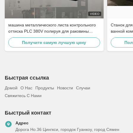
VIDEO
машина металлического листа контрольного
Станок для
оттиска PLC 380V полируя для раковины
ванной ком
нержавеющей стали
полировки
Получите самую лучшую цену
Пол
стали
Быстрая ссылка
Домой
О Нас
Продукты
Новости
Случаи
Свяжитесь С Нами
Быстрый контакт
Адрес
Дорога Но.36 Цингкси, городок Гуанкоу, город Сямен