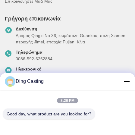
Επικοινωνήστε Μαζί Μας
Γρήγορη επικοινωνία
Διεύθυνση
Δρόμος Qingxi No.36, κωμόπολη Guankou, πόλη Xiamen
περιοχής Jimei, επαρχία Fujian, Κίνα
Τηλεφώνημα
0086-592-6262884
Ηλεκτρονικό
dzivy@idzxm.cn
Ding Casting
3:20 PM
Το Δελτίο Ενημέρωσης
Συνδρομηθείτε στο ενημερωτικό μας δελτίο για εκπτώσεις και
Good day, what product are you looking for?
πολλά άλλα.