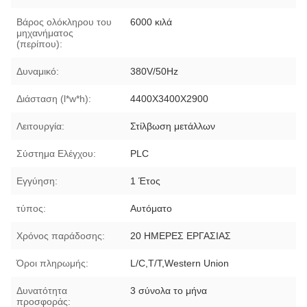
Βάρος ολόκληρου του
6000 κιλά
μηχανήματος
(περίπου):
Δυναμικό:
380V/50Hz
Διάσταση (l*w*h):
4400X3400X2900
Λειτουργία:
Στίλβωση μετάλλων
Σύστημα Ελέγχου:
PLC
Εγγύηση:
1 Έτος
τύπος:
Αυτόματο
Χρόνος παράδοσης:
20 ΗΜΕΡΕΣ ΕΡΓΑΣΙΑΣ
Όροι πληρωμής:
L/C,T/T,Western Union
Δυνατότητα
3 σύνολα το μήνα
προσφοράς: