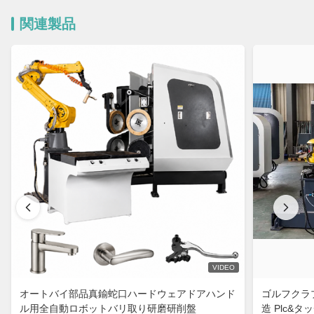
関連製品
VIDEO
オートバイ部品真鍮蛇口ハードウェアドアハンド
ゴルフクラブ
ル用全自動ロボットバリ取り研磨研削盤
造 Plc&