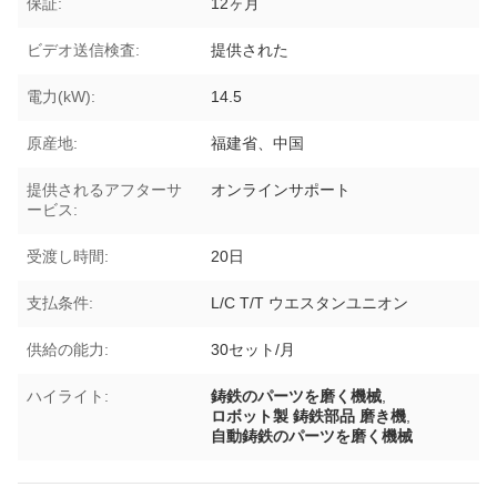
保証:
12ヶ月
ビデオ送信検査:
提供された
電力(kW):
14.5
原産地:
福建省、中国
提供されるアフターサ
オンラインサポート
ービス:
受渡し時間:
20日
支払条件:
L/C T/T ウエスタンユニオン
供給の能力:
30セット/月
ハイライト:
鋳鉄のパーツを磨く機械
,
ロボット製 鋳鉄部品 磨き機
,
自動鋳鉄のパーツを磨く機械