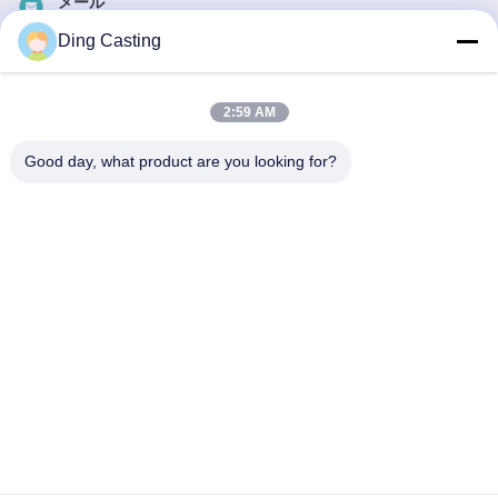
メール
dzivy@idzxm.cn
Ding Casting
2:59 AM
私たちのニュースレター
Good day, what product are you looking for?
ニュースレターへの購読は,割引などで可能です.
メールを送信する
プライバシーポリシー
|
地図
| 中国 良い 品質 CNCの磨く機械 提供者 著作権