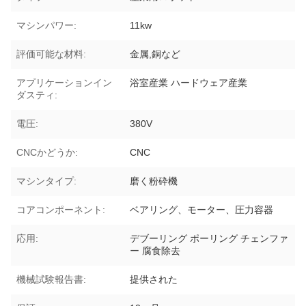
マシンパワー:
11kw
評価可能な材料:
金属,銅など
アプリケーションイン
浴室産業 ハードウェア産業
ダスティ:
電圧:
380V
CNCかどうか:
CNC
マシンタイプ:
磨く粉砕機
コアコンポーネント:
ベアリング、モーター、圧力容器
応用:
デブーリング ポーリング チェンファ
ー 腐食除去
機械試験報告書:
提供された