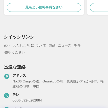
ット ロボッ
最もよい価格を得なさい
クイックリンク
家へ
わたしたち に つい て
製品
ニュース
事件
連絡 ください
迅速な連絡
アドレス
No.36 Qingxiの道、Guankouの町、集美区シアムン都市、福
建省の地域、中国
テレ
0086-592-6262884