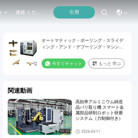
引用
連絡 ください
ト
オートマティック・ポーリング・スライデ
ィング・アンド・デブーリング・マシン・
システム
今すぐチャット
もっと 学ぶ
関連動画
高効率アルミニウム鋳造
品バリ取り機 スマート金
属部品研削ロボット研磨
システム（力制御付き）
自動粉砕の磨く機械
00:30
2026-03-11