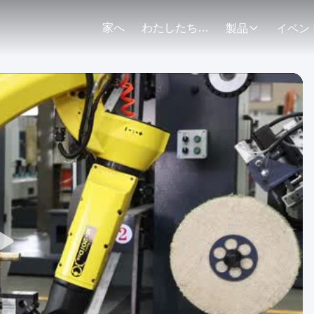
家へ
わたしたち に つい て
製品
イベン