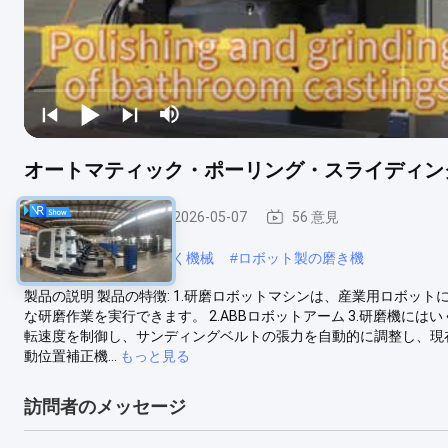
オートマティック・ポーリング・スライディン
磨きや磨き機
2026-05-07
56 意見
#
ゴルフクラブの頭を磨く機械
#
ロボット製の磨き機
製品の説明 製品の特徴: 1.研磨ロボットマシンは、産業用ロボッ
な研磨作業を実行できます。 2.ABBロボットアーム 3.研磨機
転速度を制御し、サンディングベルトの張力を自動的に調整し、現在
動位置補正機...
もっと見る
訪問者のメッセージ