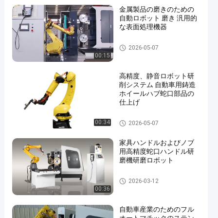
金属製品の磨きのための
自動ロボット 磨き 汎用的
な表面処理機器
磨きや磨き機
2026-05-07
00:15
高精度、静音ロボット研
削システム 自動車用鋳造
ホイールハブ蛇口部品の
仕上げ
建築家 の ハードウェア
00:34
2026-05-07
家具ハンドルおよびノブ
用高精度蛇口ハンドル研
磨機研磨ロボット
金属家具の部品
2026-03-12
00:36
自動車産業のためのフル