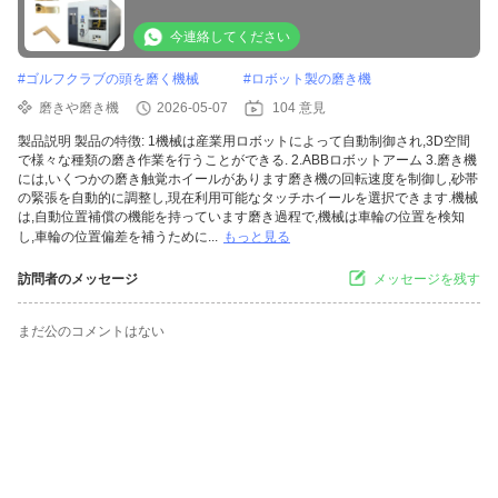
鋳造 自動車の金属部品
今連絡してください
#
ゴルフクラブの頭を磨く機械
#
ロボット製の磨き機
磨きや磨き機
2026-05-07
104 意見
製品説明 製品の特徴: 1機械は産業用ロボットによって自動制御され,3D空間
で様々な種類の磨き作業を行うことができる. 2.ABBロボットアーム 3.磨き機
には,いくつかの磨き触覚ホイールがあります磨き機の回転速度を制御し,砂帯
の緊張を自動的に調整し,現在利用可能なタッチホイールを選択できます.機械
は,自動位置補償の機能を持っています磨き過程で,機械は車輪の位置を検知
し,車輪の位置偏差を補うために...
もっと見る
訪問者のメッセージ
メッセージを残す
まだ公のコメントはない