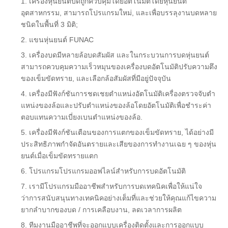
เครื่องหุ่นยนต์บดถูกควบคุมโดยอัตโนมัติโดยหุ่นยนต์
อุตสาหกรรม, สามารถโปรแกรมใหม่, และเพื่อบรรลุงานบดหลาย
ชนิดในพื้นที่ 3 มิติ;
แขนหุ่นยนต์ FUNAC
เครื่องบดมีหลายล้อบดสัมผัส และในกระบวนการบดหุ่นยนต์
สามารถควบคุมความเร็วหมุนของเครื่องบดอัตโนมัติปรับความตึง
ของเข็มขัดทราย, และเลือกล้อสัมผัสที่มีอยู่ปัจจุบัน
เครื่องมีฟังก์ชันการชดเชยตําแหน่งอัตโนมัติเครื่องตรวจจับตํา
แหน่งของล้อและปรับตําแหน่งของล้อโดยอัตโนมัติเพื่อชําระค่า
ตอบแทนความเบี่ยงเบนตําแหน่งของล้อ.
เครื่องมีฟังก์ชันเตือนของการแตกของเข็มขัดทราย, ได้อย่างมี
ประสิทธิภาพกําจัดอันตรายและเสียของการทํางานเฉย ๆ ของหุ่น
ยนต์เมื่อเข็มขัดทรายแตก
โปรแกรมโปรแกรมออฟไลน์สําหรับการบดอัตโนมัติ
เรามีโปรแกรมมืออาชีพสําหรับการบดเทคนิคเพื่อให้แน่ใจ
ว่าการสนับสนุนทางเทคนิคอย่างเต็มที่และช่วยให้คุณแก้ไขความ
ยากลําบากของบด / การเคลือบงาน, ลดเวลาการผลิต
ทีมงานมืออาชีพที่จะออกแบบเครื่องติดตั้งและการออกแบบ