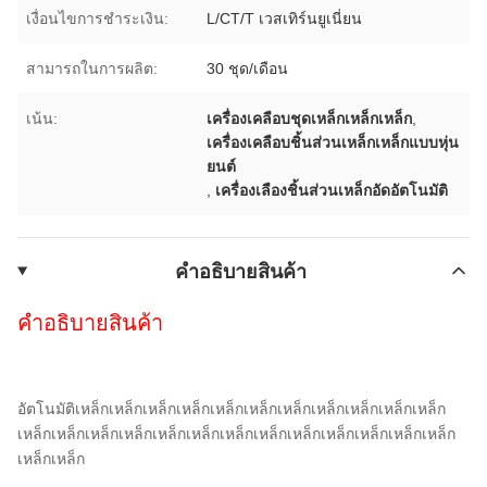
เงื่อนไขการชำระเงิน:
L/CT/T เวสเทิร์นยูเนี่ยน
สามารถในการผลิต:
30 ชุด/เดือน
เน้น:
เครื่องเคลือบชุดเหล็กเหล็กเหล็ก
,
เครื่องเคลือบชิ้นส่วนเหล็กเหล็กแบบหุ่น
ยนต์
,
เครื่องเลืองชิ้นส่วนเหล็กอัดอัตโนมัติ
คําอธิบายสินค้า
คําอธิบายสินค้า
อัตโนมัติเหล็กเหล็กเหล็กเหล็กเหล็กเหล็กเหล็กเหล็กเหล็กเหล็กเหล็ก
เหล็กเหล็กเหล็กเหล็กเหล็กเหล็กเหล็กเหล็กเหล็กเหล็กเหล็กเหล็กเหล็ก
เหล็กเหล็ก