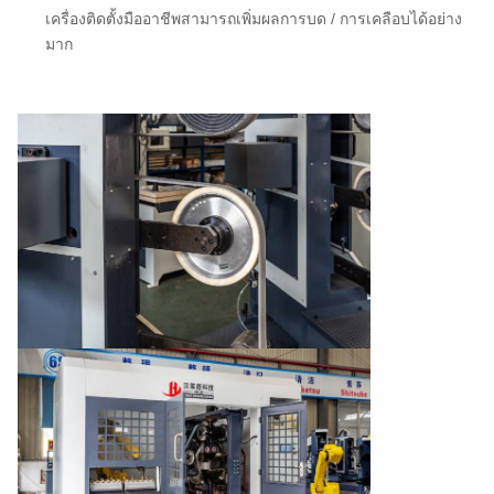
เครื่องติดตั้งมืออาชีพสามารถเพิ่มผลการบด / การเคลือบได้อย่าง
มาก