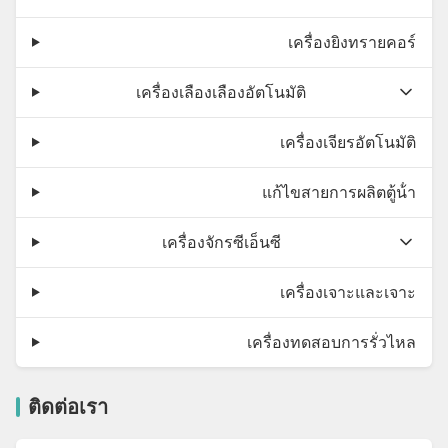
เครื่องยิงทรายคอร์
เครื่องเลืองเลืองอัตโนมัติ
เครื่องเจียรอัตโนมัติ
แก้ไขสายการผลิตตู้น้ํา
เครื่องจักรซีเอ็นซี
เครื่องเจาะและเจาะ
เครื่องทดสอบการรั่วไหล
ติดต่อเรา