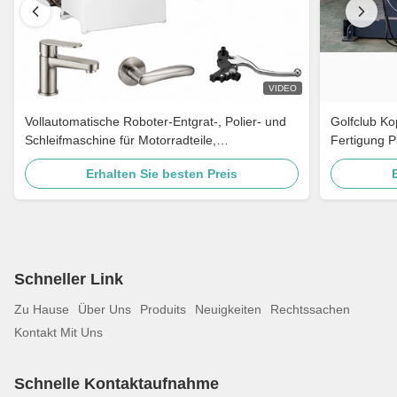
VIDEO
Vollautomatische Roboter-Entgrat-, Polier- und
Golfclub K
Schleifmaschine für Motorradteile,
Fertigung P
Messingarmaturen, Türgriffe
Roboter Pol
Erhalten Sie besten Preis
Schneller Link
Zu Hause
Über Uns
Produits
Neuigkeiten
Rechtssachen
Kontakt Mit Uns
Schnelle Kontaktaufnahme