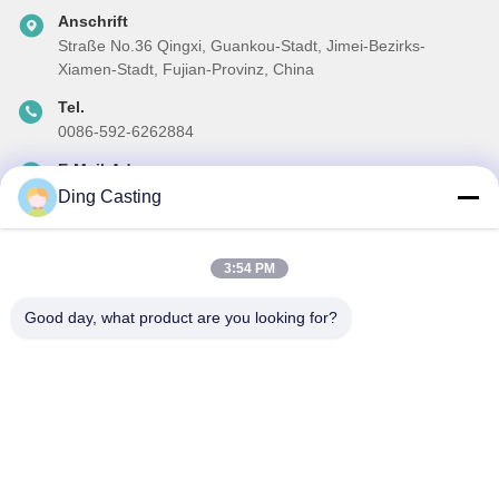
Anschrift
Straße No.36 Qingxi, Guankou-Stadt, Jimei-Bezirks-
Xiamen-Stadt, Fujian-Provinz, China
Tel.
0086-592-6262884
E-Mail-Adresse
dzivy@idzxm.cn
Ding Casting
3:54 PM
Unser Newsletter
Good day, what product are you looking for?
Abonnieren Sie unseren Newsletter für Rabatte und mehr.