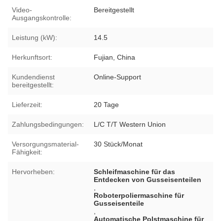
Video-
Bereitgestellt
Ausgangskontrolle:
Leistung (kW):
14.5
Herkunftsort:
Fujian, China
Kundendienst
Online-Support
bereitgestellt:
Lieferzeit:
20 Tage
Zahlungsbedingungen:
L/C T/T Western Union
Versorgungsmaterial-
30 Stück/Monat
Fähigkeit:
Hervorheben:
Schleifmaschine für das
Entdecken von Gusseisenteilen
,
Roboterpoliermaschine für
Gusseisenteile
,
Automatische Polstmaschine für