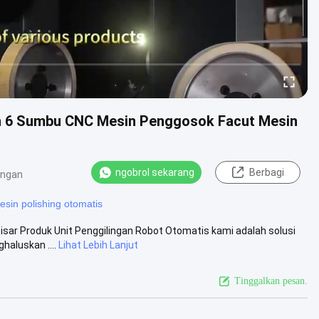
h 6 Sumbu CNC Mesin Penggosok Facut Mesin
ngobrol sekarang
Berbagi
angan
esin polishing otomatis
tisar Produk Unit Penggilingan Robot Otomatis kami adalah solusi
aluskan ....
Lihat Lebih Lanjut
Tinggalkan pesan.