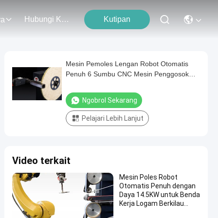
Hubungi Kami
Kutipan
ra
Mesin Pemoles Lengan Robot Otomatis
Penuh 6 Sumbu CNC Mesin Penggosok
Facut Mesin Pemoles Pipa Logam
Ngobrol Sekarang
Pelajari Lebih Lanjut
Video terkait
Mesin Poles Robot
Otomatis Penuh dengan
Daya 14.5KW untuk Benda
Kerja Logam Berkilau
Cermin