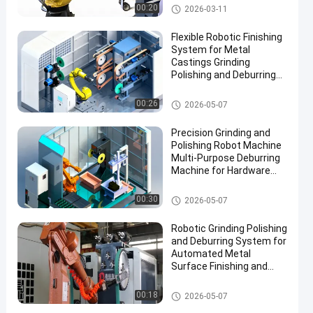
Robot Deburring Penggilingan
00:20
2026-03-11
Dan Mesin Polishing
Flexible Robotic Finishing
System for Metal
Castings Grinding
Polishing and Deburring
Automation Solution
mesin grinding dan polishing
00:26
2026-05-07
Precision Grinding and
Polishing Robot Machine
Multi-Purpose Deburring
Machine for Hardware
Automotive Accessories
Manufacturing
mesin grinding dan polishing
00:30
2026-05-07
Robotic Grinding Polishing
and Deburring System for
Automated Metal
Surface Finishing and
Edge Preparation
mesin grinding dan polishing
00:18
2026-05-07