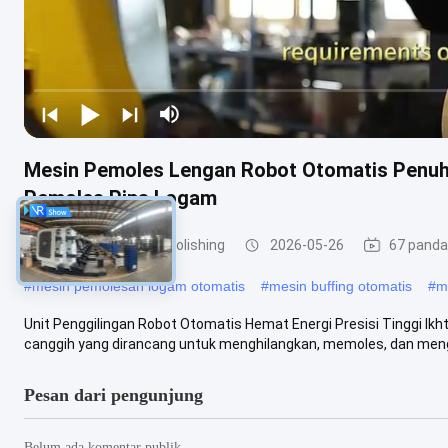
Mesin Pemoles Lengan Robot Otomatis Penu
Pemoles Pipa Logam
mesin grinding dan polishing
2026-05-26
67 pand
#
mesin pemolesan logam otomatis
#
mesin buffing otomatis
#
m
Unit Penggilingan Robot Otomatis Hemat Energi Presisi Tinggi Ikh
canggih yang dirancang untuk menghilangkan, memoles, dan mengh
Pesan dari pengunjung
Belum ada komentar publik