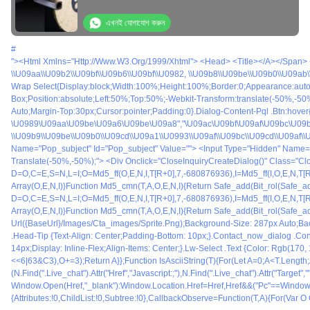
এখনই যোগাযোগ করুন
#
"><html Xmlns="http://www.w3.org/1999/xhtml"> <head> <title></a></span> <span>#<a Href="/bengali/buy-Auto-Buffing-Machine.html" Title="স্বয়ংক্রিয় মসৃণতা মেশিন">স্বয়ংক্রিয় মসৃণতা মেশিন</a></span> <span>#<a Href="/bengali/buy-Auto-Polishing-Machi