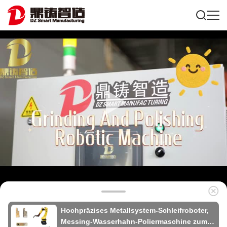
Hochpräzises Metallsystem-Schleifroboter,
Messing-Wasserhahn-Poliermaschine zum