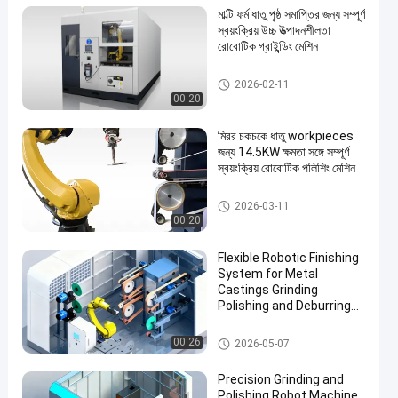
মাল্টি ফর্ম ধাতু পৃষ্ঠ সমাপ্তির জন্য সম্পূর্ণ
স্বয়ংক্রিয় উচ্চ উত্পাদনশীলতা
রোবোটিক গ্রাইন্ডিং মেশিন
CNC মসৃণতা মেশিন
2026-02-11
00:20
মিরর চকচকে ধাতু workpieces
জন্য 14.5KW ক্ষমতা সঙ্গে সম্পূর্ণ
স্বয়ংক্রিয় রোবোটিক পলিশিং মেশিন
রোবট ডিবারিং গ্রিলিং এবং পোলিশিং মেশিন
2026-03-11
00:20
Flexible Robotic Finishing
System for Metal
Castings Grinding
Polishing and Deburring
Automation Solution
পোলিশিং মেশিন
00:26
2026-05-07
Precision Grinding and
Polishing Robot Machine