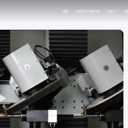
বাড়ি
আমাদের সম্বন্ধে
পণ্য
ঘট