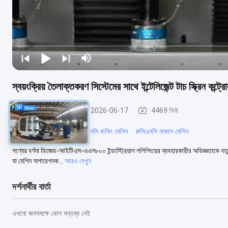
স্বয়ংক্রিয় তৈলাক্তকরণ সিস্টেমের সাথে ইন্টেলিজেন্ট টাচ স্ক্রিন কন্
CNC মসৃণতা মেশিন
2026-06-17
4469 ভিউ
#
শিল্প ধাতু পলিশিং মেশিন
#
সিএনসি বাফিং মেশিন
#
সিএনসি নাকাল মেশিন
পণ্যের বর্ণনা ডিজেড-আইটিএস-এএল৮০০ ইন্ডাস্ট্রিয়াল পলিশিংয়ের ব্যবহারকারীর অভিজ্ঞতাকে নতুনভ
যা মেশিন অপারেশনক...
আরও দেখুন
দর্শনার্থীর বার্তা
এখনো জনসমক্ষে কোন মন্তব্য নেই