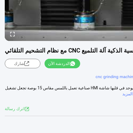
لميع CNC مع نظام التشحيم التلقائي
الدردشة الآن
شارك
cnc grinding machi
وصف المنتج يعيد DZ-ITS-AL800 تعريف تجربة المستخدم للتلميع الصناعي. يوجد في قلبها شاشة HMI صناعية تعمل باللمس مقاس 15 بوصة تجعل تشغيل
لمزيد
اترك رسالة