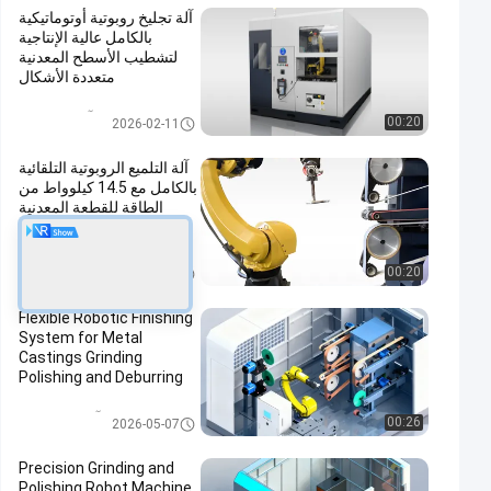
آلة تجليخ روبوتية أوتوماتيكية
بالكامل عالية الإنتاجية
لتشطيب الأسطح المعدنية
متعددة الأشكال
آلة تلميع CNC
00:20
2026-02-11
آلة التلميع الروبوتية التلقائية
بالكامل مع 14.5 كيلوواط من
الطاقة للقطعة المعدنية
اللامعة المرآة
آلة طحن وملمع الروبوت
00:20
2026-03-11
Flexible Robotic Finishing
System for Metal
Castings Grinding
Polishing and Deburring
Automation Solution
آلة طحن وبرقة
00:26
2026-05-07
Precision Grinding and
Polishing Robot Machine